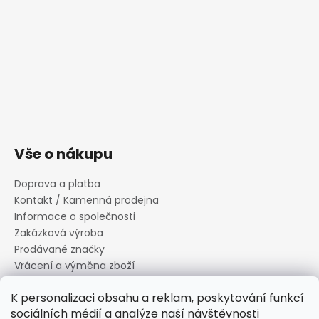
Vše o nákupu
Doprava a platba
Kontakt / Kamenná prodejna
Informace o společnosti
Zakázková výroba
Prodávané značky
Vrácení a výměna zboží
Zásady zpracování osobních údajů
K personalizaci obsahu a reklam, poskytování funkcí
Informace o souborech cookies
sociálních médií a analýze naší návštěvnosti
Reklamační řád