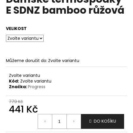
je
a
E SDNZ bamboo růžová
0,0
z
j
5
í
hvězdiček.
VELIKOST
t
?
Můžeme doručit do:
Zvolte variantu
HLEDAT
Zvolte variantu
Kód:
Zvolte variantu
Značka:
Progress
D
o
779 Kč
441 Kč
p
o
Měrná
r
DO KOŠÍKU
cena:
u