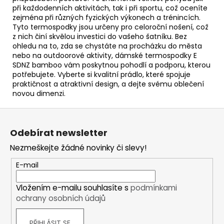
při každodenních aktivitách, tak i při sportu, což oceníte
zejména při různých fyzických výkonech a trénincích.
Tyto termospodky jsou určeny pro celoroční nošení, což
z nich činí skvělou investici do vašeho šatníku. Bez
ohledu na to, zda se chystáte na procházku do města
nebo na outdoorové aktivity, dámské termospodky E
SDNZ bamboo vám poskytnou pohodlí a podporu, kterou
potřebujete. Vyberte si kvalitní prádlo, které spojuje
praktičnost a atraktivní design, a dejte svému oblečení
novou dimenzi.
Z
á
Odebírat newsletter
p
Nezmeškejte žádné novinky či slevy!
a
t
E-mail
í
Vložením e-mailu souhlasíte s
podmínkami
ochrany osobních údajů
PŘIHLÁSIT SE