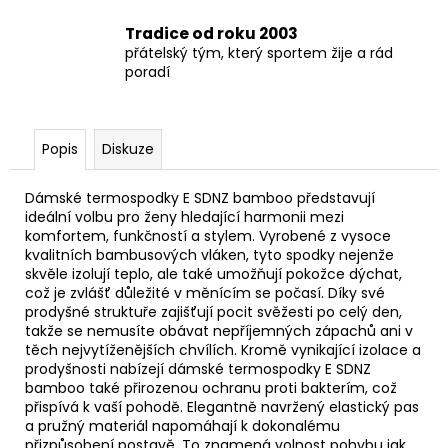
Tradice od roku 2003
přátelský tým, který sportem žije a rád
poradí
Popis
Diskuze
Dámské termospodky E SDNZ bamboo představují
ideální volbu pro ženy hledající harmonii mezi
komfortem, funkčností a stylem. Vyrobené z vysoce
kvalitních bambusových vláken, tyto spodky nejenže
skvěle izolují teplo, ale také umožňují pokožce dýchat,
což je zvlášť důležité v měnícím se počasí. Díky své
prodyšné struktuře zajišťují pocit svěžesti po celý den,
takže se nemusíte obávat nepříjemných zápachů ani v
těch nejvytíženějších chvílích. Kromě vynikající izolace a
prodyšnosti nabízejí dámské termospodky E SDNZ
bamboo také přirozenou ochranu proti bakterím, což
přispívá k vaší pohodě. Elegantně navržený elastický pas
a pružný materiál napomáhají k dokonalému
přizpůsobení postavě. To znamená volnost pohybu jak