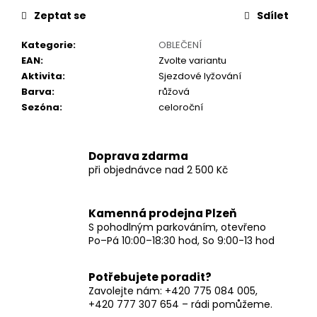
č
u
Zeptat se
Sdílet
j
Kategorie
:
OBLEČENÍ
e
EAN
:
Zvolte variantu
m
Aktivita
:
Sjezdové lyžování
e
Barva
:
růžová
Sezóna
:
celoroční
Doprava zdarma
při objednávce nad 2 500 Kč
Kamenná prodejna Plzeň
S pohodlným parkováním, otevřeno
Po–Pá 10:00–18:30 hod, So 9:00-13 hod
Potřebujete poradit?
Zavolejte nám: +420 775 084 005,
+420 777 307 654 – rádi pomůžeme.