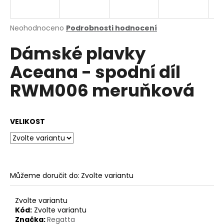
a
j
Průměrné
Neohodnoceno
Podrobnosti hodnocení
í
hodnocení
Dámské plavky
produktu
t
je
?
Aceana - spodní díl
0,0
z
RWM006 meruňková
5
hvězdiček.
HLEDAT
VELIKOST
D
o
Můžeme doručit do:
Zvolte variantu
p
o
Zvolte variantu
r
Kód:
Zvolte variantu
u
Značka:
Regatta