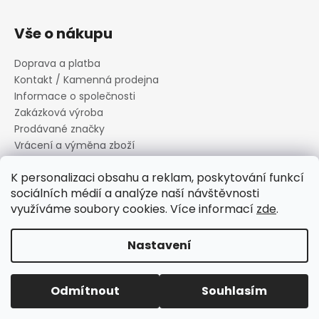
Vše o nákupu
Doprava a platba
Kontakt / Kamenná prodejna
Informace o společnosti
Zakázková výroba
Prodávané značky
Vrácení a výměna zboží
Zásady zpracování osobních údajů
K personalizaci obsahu a reklam, poskytování funkcí
Informace o souborech cookies
sociálních médií a analýze naší návštěvnosti
Reklamační řád
využíváme soubory cookies. Více informací
zde
.
Obchodní podmínky
Nastavení
Vytvořil Shoptet
Copyright 2026
Canard s.r.o.
. Všechna práva vyhrazena.
Odmítnout
Souhlasím
Upravit nastavení cookies