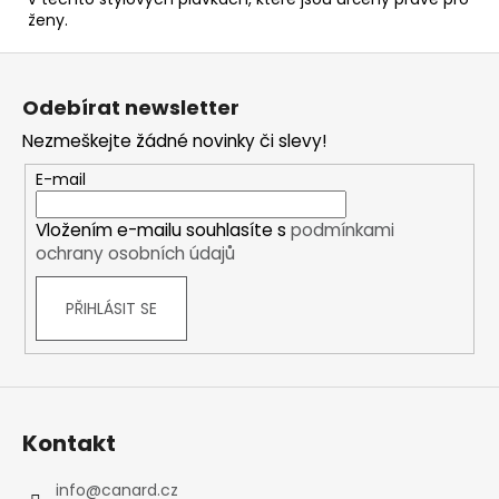
ženy.
Z
á
Odebírat newsletter
p
Nezmeškejte žádné novinky či slevy!
a
t
E-mail
í
Vložením e-mailu souhlasíte s
podmínkami
ochrany osobních údajů
PŘIHLÁSIT SE
Kontakt
info
@
canard.cz