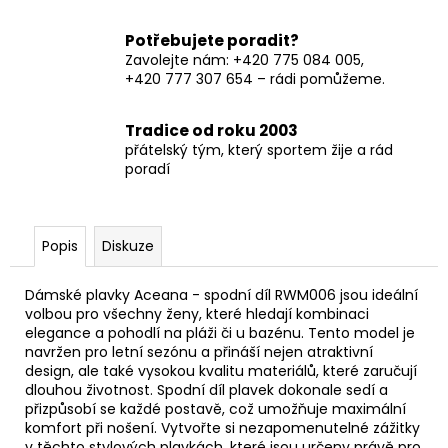
Potřebujete poradit?
Zavolejte nám: +420 775 084 005,
+420 777 307 654 – rádi pomůžeme.
Tradice od roku 2003
přátelský tým, který sportem žije a rád
poradí
Popis
Diskuze
Dámské plavky Aceana - spodní díl RWM006 jsou ideální
volbou pro všechny ženy, které hledají kombinaci
elegance a pohodlí na pláži či u bazénu. Tento model je
navržen pro letní sezónu a přináší nejen atraktivní
design, ale také vysokou kvalitu materiálů, které zaručují
dlouhou životnost. Spodní díl plavek dokonale sedí a
přizpůsobí se každé postavě, což umožňuje maximální
komfort při nošení. Vytvořte si nezapomenutelné zážitky
v těchto stylových plavkách, které jsou určeny právě pro