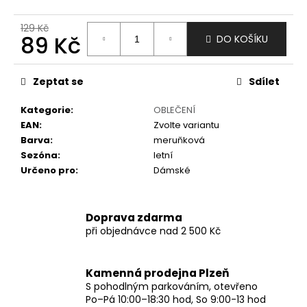
č
u
129 Kč
j
89 Kč
DO KOŠÍKU
e
m
Měrná
e
cena:
Zeptat se
Sdílet
Kategorie
:
OBLEČENÍ
EAN
:
Zvolte variantu
Barva
:
meruňková
Sezóna
:
letní
Určeno pro
:
Dámské
Doprava zdarma
při objednávce nad 2 500 Kč
Kamenná prodejna Plzeň
S pohodlným parkováním, otevřeno
Po–Pá 10:00–18:30 hod, So 9:00-13 hod