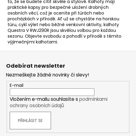
to, že se budete cítit skvěle a stylově. Kalhoty mají
praktické kapsy pro bezpečné uložení drobných
osobních věcí, což je oceníte při túrách nebo
procházkách v přírodě. Ať už se chystáte na horskou
túru, cykl výlet nebo běžné venkovní aktivity, kalhoty
Questra V RWJ290R jsou skvělou volbou pro každou
sezonu. Objevte svobodu a pohodlí v přírodě s těmito
výjimečnými kalhotami.
Z
á
Odebírat newsletter
p
Nezmeškejte žádné novinky či slevy!
a
t
E-mail
í
Vložením e-mailu souhlasíte s
podmínkami
ochrany osobních údajů
PŘIHLÁSIT SE