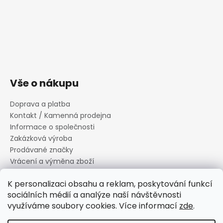
Vše o nákupu
Doprava a platba
Kontakt / Kamenná prodejna
Informace o společnosti
Zakázková výroba
Prodávané značky
Vrácení a výměna zboží
Zásady zpracování osobních údajů
K personalizaci obsahu a reklam, poskytování funkcí
Informace o souborech cookies
sociálních médií a analýze naší návštěvnosti
Reklamační řád
využíváme soubory cookies. Více informací
zde
.
Obchodní podmínky