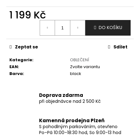
č
u
1 199 Kč
j
e
Měrná
m
DO KOŠÍKU
cena:
e
Zeptat se
Sdílet
Kategorie
:
OBLEČENÍ
EAN
:
Zvolte variantu
Barva
:
black
Doprava zdarma
při objednávce nad 2 500 Kč
Kamenná prodejna Plzeň
S pohodlným parkováním, otevřeno
Po–Pá 10:00–18:30 hod, So 9:00-13 hod