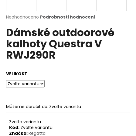
a
j
Průměrné
Neohodnoceno
Podrobnosti hodnocení
í
hodnocení
Dámské outdoorové
produktu
t
je
?
kalhoty Questra V
0,0
z
RWJ290R
5
hvězdiček.
HLEDAT
VELIKOST
D
o
Můžeme doručit do:
Zvolte variantu
p
o
Zvolte variantu
r
Kód:
Zvolte variantu
u
Značka:
Regatta