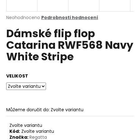
a
j
Průměrné
Neohodnoceno
Podrobnosti hodnocení
í
hodnocení
Dámské flip flop
produktu
t
je
?
Catarina RWF568 Navy
0,0
z
White Stripe
5
hvězdiček.
HLEDAT
VELIKOST
D
o
Můžeme doručit do:
Zvolte variantu
p
o
Zvolte variantu
r
Kód:
Zvolte variantu
u
Značka:
Regatta