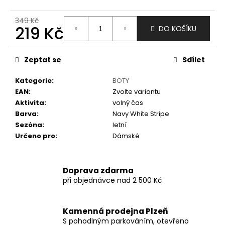
č
u
349 Kč
j
219 Kč
DO KOŠÍKU
e
m
Měrná
e
cena:
Zeptat se
Sdílet
Kategorie
:
BOTY
EAN
:
Zvolte variantu
Aktivita
:
volný čas
Barva
:
Navy White Stripe
Sezóna
:
letní
Určeno pro
:
Dámské
Doprava zdarma
při objednávce nad 2 500 Kč
Kamenná prodejna Plzeň
S pohodlným parkováním, otevřeno