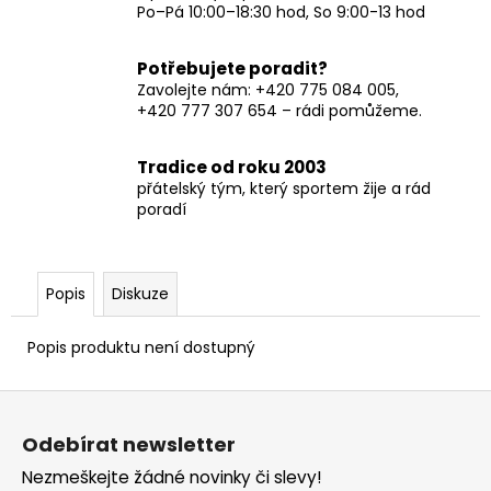
Po–Pá 10:00–18:30 hod, So 9:00-13 hod
Potřebujete poradit?
Zavolejte nám: +420 775 084 005,
+420 777 307 654 – rádi pomůžeme.
Tradice od roku 2003
přátelský tým, který sportem žije a rád
poradí
Popis
Diskuze
Popis produktu není dostupný
Z
á
Odebírat newsletter
p
Nezmeškejte žádné novinky či slevy!
a