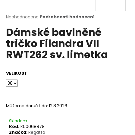
a
j
Průměrné
Neohodnoceno
Podrobnosti hodnocení
í
hodnocení
Dámské bavlněné
produktu
t
je
?
tričko Filandra VII
0,0
z
RWT262 sv. limetka
5
hvězdiček.
HLEDAT
VELIKOST
D
o
Můžeme doručit do:
12.8.2026
p
o
Skladem
r
Kód:
K00068878
u
Značka:
Regatta