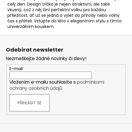
celý den. Design trička je nejen atraktivní, ale také
vkusný, což z něj činí perfektní volbu pro každou
příležitost, ať už se jedná o výlet do přírody nebo volný
čas s přáteli. Vstupte do léta v elegantním stylu s tímto
univerzálním kouskem.
Z
á
Odebírat newsletter
p
Nezmeškejte žádné novinky či slevy!
a
t
E-mail
í
Vložením e-mailu souhlasíte s
podmínkami
ochrany osobních údajů
PŘIHLÁSIT SE