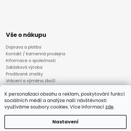
Vše o nákupu
Doprava a platba
Kontakt / Kamenná prodejna
Informace o společnosti
Zakázková výroba
Prodávané značky
Vrácení a výměna zboží
Zásady zpracování osobních údajů
K personalizaci obsahu a reklam, poskytování funkcí
Informace o souborech cookies
sociálních médií a analýze naší návštěvnosti
Reklamační řád
využíváme soubory cookies. Více informací
zde
.
Obchodní podmínky
Nastavení
Vytvořil Shoptet