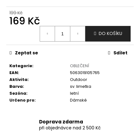
č
u
199 Kč
j
169 Kč
e
m
Měrná
DO KOŠÍKU
e
cena:
Zeptat se
Sdílet
Kategorie
:
OBLEČENÍ
EAN
:
5063019105765
Aktivita
:
Outdoor
Barva
:
sv. limetka
Sezóna
:
letní
Určeno pro
:
Dámské
Doprava zdarma
při objednávce nad 2 500 Kč