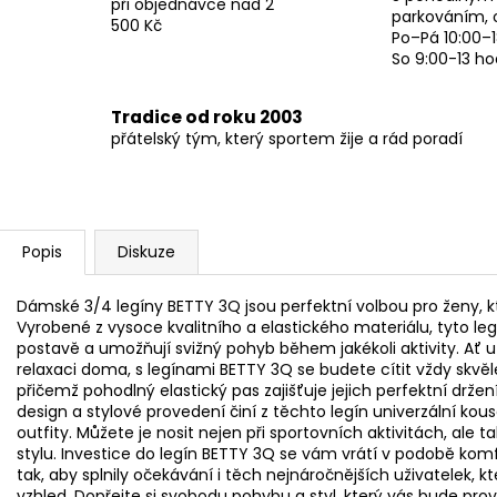
při objednávce nad 2
parkováním, 
500 Kč
Po–Pá 10:00–1
So 9:00-13 ho
Tradice od roku 2003
přátelský tým, který sportem žije a rád poradí
Popis
Diskuze
Dámské 3/4 legíny BETTY 3Q jsou perfektní volbou pro ženy, k
Vyrobené z vysoce kvalitního a elastického materiálu, tyto le
postavě a umožňují svižný pohyb během jakékoli aktivity. Ať 
relaxaci doma, s legínami BETTY 3Q se budete cítit vždy skvěle.
přičemž pohodlný elastický pas zajišťuje jejich perfektní drž
design a stylové provedení činí z těchto legín univerzální ko
outfity. Můžete je nosit nejen při sportovních aktivitách, al
stylu. Investice do legín BETTY 3Q se vám vrátí v podobě kom
tak, aby splnily očekávání i těch nejnáročnějších uživatelek, 
vzhled. Dopřejte si svobodu pohybu a styl, který vás bude pro