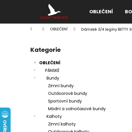
K
Přejít
na
o
OBLEČENÍ
BO
obsah
Zpět
Zpět
š
do
do
í
Domů
OBLEČENÍ
Dámské 3/4 legíny BETTY 
k
obchodu
obchodu
P
o
Kategorie
Přeskočit
s
kategorie
t
OBLEČENÍ
r
PÁNSKÉ
a
Bundy
n
Zimní bundy
n
Outdoorové bundy
í
Sportovní bundy
p
Módní a volnočasové bundy
a
Kalhoty
n
Zimní kalhoty
e
Outdoorové kalhoty