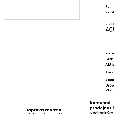
Zvol
vari
769 
40
Měr
cena
Kate
EAN
:
Akti
Bar
Sez
Urč
pro
:
Kamenná
prodejna P
Doprava zdarma
S pohodlným