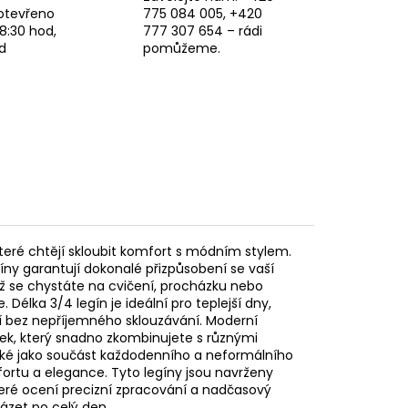
otevřeno
775 084 005, +420
8:30 hod,
777 307 654 – rádi
d
pomůžeme.
teré chtějí skloubit komfort s módním stylem.
gíny garantují dokonalé přizpůsobení se vaší
už se chystáte na cvičení, procházku nebo
 Délka 3/4 legín je ideální pro teplejší dny,
ení bez nepříjemného sklouzávání. Moderní
usek, který snadno zkombinujete s různými
e také jako součást každodenního a neformálního
fortu a elegance. Tyto legíny jsou navrženy
které ocení precizní zpracování a nadčasový
vázet po celý den.