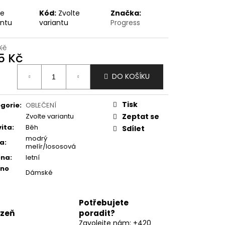
te
Kód:
Zvolte
Značka:
antu
variantu
Progress
Kč
5 Kč
ná
DO KOŠÍKU
:
Tisk
gorie
:
OBLEČENÍ
Zvolte variantu
Zeptat se
vita
:
Běh
Sdílet
modrý
va
:
melír/lososová
óna
:
letní
eno
Dámské
Potřebujete
lzeň
poradit?
Zavolejte nám: +420