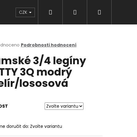
Hledat
Přihlášení
Nákupní
Značky
CZK
košík
rné
odnoceno
Podrobnosti hodnocení
cení
mské 3/4 legíny
ktu
TTY 3Q modrý
lír/lososová
ček.
OST
e doručit do:
Zvolte variantu