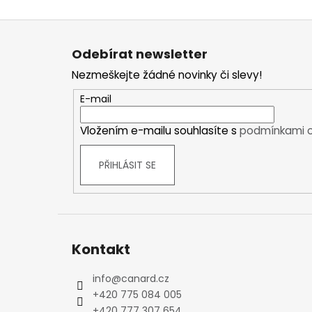
Kraťasy
Z
Trika a košile
á
Šaty, sukně
Odebírat newsletter
p
Mikiny
Nezmeškejte žádné novinky či slevy!
a
Vesty
t
E-mail
Ponožky
í
Zimní ponožky
Vložením e-mailu souhlasíte s
podmínkami o
Outdoorové ponožky
Sportovní ponožky
PŘIHLÁSIT SE
Kompresní ponožky
Čepice, čelenky
Rukavice
Plavky
Ostatní
Kontakt
DĚTSKÉ
info
@
canard.cz
Bundy
+420 775 084 005
Zimní bundy
+420 777 307 654