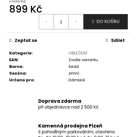
č
1 099 Kč
899 Kč
u
j
Měrná
e
DO KOŠÍKU
cena:
m
e
Zeptat se
Sdílet
Kategorie
:
OBLEČENÍ
EAN
:
Zvolte variantu
Barva
:
šedá
Sezóna
:
zimní
Určeno pro
:
Dámské
Doprava zdarma
při objednávce nad 2 500 Kč
Kamenná prodejna Plzeň
S pohodlným parkováním, otevřeno