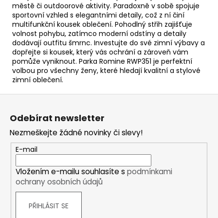
městě či outdoorové aktivity. Paradoxně v sobě spojuje
sportovní vzhled s elegantními detaily, což z ní činí
multifunkční kousek oblečení. Pohodlný střih zajišťuje
volnost pohybu, zatímco moderní odstíny a detaily
dodávají outfitu šmrnc. Investujte do své zimní výbavy a
dopřejte si kousek, který vás ochrání a zároveň vám
pomůže vyniknout. Parka Romine RWP351 je perfektní
volbou pro všechny ženy, které hledají kvalitní a stylové
zimní oblečení.
Z
á
Odebírat newsletter
p
Nezmeškejte žádné novinky či slevy!
a
t
E-mail
í
Vložením e-mailu souhlasíte s
podmínkami
ochrany osobních údajů
PŘIHLÁSIT SE