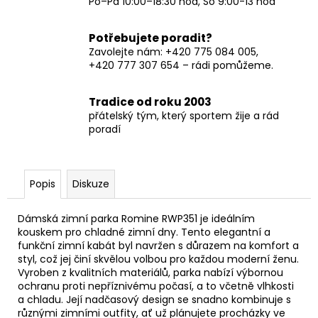
Po–Pá 10:00–18:30 hod, So 9:00-13 hod
Potřebujete poradit?
Zavolejte nám: +420 775 084 005,
+420 777 307 654 – rádi pomůžeme.
Tradice od roku 2003
přátelský tým, který sportem žije a rád
poradí
Popis
Diskuze
Dámská zimní parka Romine RWP351 je ideálním
kouskem pro chladné zimní dny. Tento elegantní a
funkční zimní kabát byl navržen s důrazem na komfort a
styl, což jej činí skvělou volbou pro každou moderní ženu.
Vyroben z kvalitních materiálů, parka nabízí výbornou
ochranu proti nepříznivému počasí, a to včetně vlhkosti
a chladu. Její nadčasový design se snadno kombinuje s
různými zimními outfity, ať už plánujete procházky ve