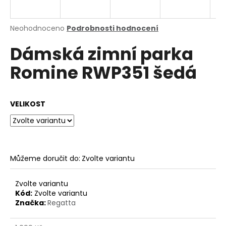
a
j
Průměrné
Neohodnoceno
Podrobnosti hodnocení
í
hodnocení
Dámská zimní parka
produktu
t
je
?
Romine RWP351 šedá
0,0
z
5
hvězdiček.
VELIKOST
HLEDAT
Můžeme doručit do:
Zvolte variantu
D
o
p
Zvolte variantu
o
Kód:
Zvolte variantu
Značka:
Regatta
r
u