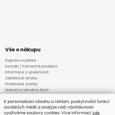
Vše o nákupu
Doprava a platba
Kontakt / Kamenná prodejna
Informace o společnosti
Zakázková výroba
Prodávané značky
Vrácení a výměna zboží
Zásady zpracování osobních údajů
K personalizaci obsahu a reklam, poskytování funkcí
Informace o souborech cookies
sociálních médií a analýze naší návštěvnosti
Reklamační řád
využíváme soubory cookies. Více informací
zde
.
Obchodní podmínky