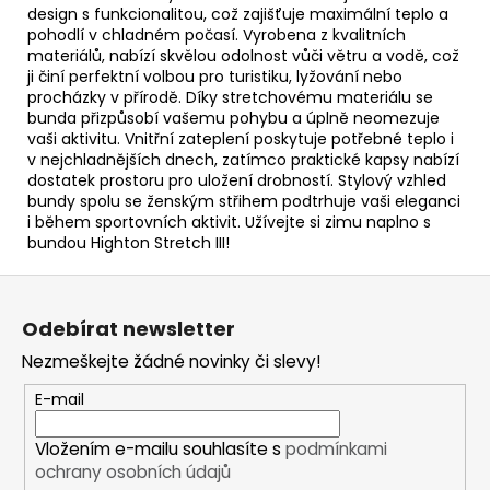
design s funkcionalitou, což zajišťuje maximální teplo a
pohodlí v chladném počasí. Vyrobena z kvalitních
materiálů, nabízí skvělou odolnost vůči větru a vodě, což
ji činí perfektní volbou pro turistiku, lyžování nebo
procházky v přírodě. Díky stretchovému materiálu se
bunda přizpůsobí vašemu pohybu a úplně neomezuje
vaši aktivitu. Vnitřní zateplení poskytuje potřebné teplo i
v nejchladnějších dnech, zatímco praktické kapsy nabízí
dostatek prostoru pro uložení drobností. Stylový vzhled
bundy spolu se ženským střihem podtrhuje vaši eleganci
i během sportovních aktivit. Užívejte si zimu naplno s
bundou Highton Stretch III!
Z
á
Odebírat newsletter
p
Nezmeškejte žádné novinky či slevy!
a
t
E-mail
í
Vložením e-mailu souhlasíte s
podmínkami
ochrany osobních údajů