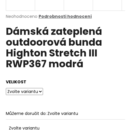
a
j
Průměrné
Neohodnoceno
Podrobnosti hodnocení
í
hodnocení
Dámská zateplená
produktu
t
je
?
outdoorová bunda
0,0
z
Highton Stretch III
5
hvězdiček.
RWP367 modrá
HLEDAT
VELIKOST
D
o
p
o
Můžeme doručit do:
Zvolte variantu
r
u
Zvolte variantu