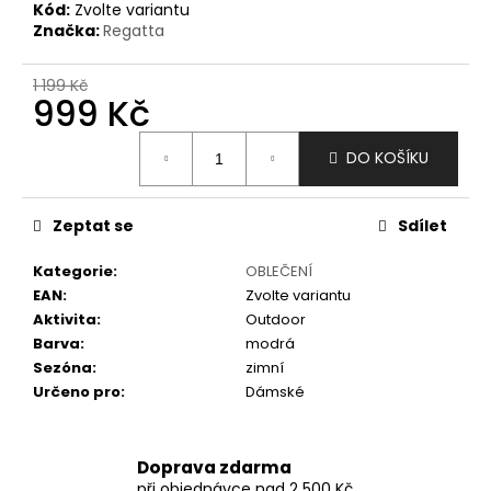
č
Kód:
Zvolte variantu
u
Značka:
Regatta
j
e
1 199 Kč
m
999 Kč
e
Měrná
DO KOŠÍKU
cena:
Zeptat se
Sdílet
Kategorie
:
OBLEČENÍ
EAN
:
Zvolte variantu
Aktivita
:
Outdoor
Barva
:
modrá
Sezóna
:
zimní
Určeno pro
:
Dámské
Doprava zdarma
při objednávce nad 2 500 Kč