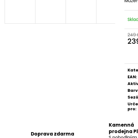
Můžem
Skl
249 
23
Měr
cena
Kate
EAN
:
Akti
Bar
Sez
Urč
pro
:
Kamenná
prodejna P
Doprava zdarma
S pohodlným