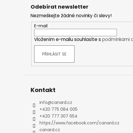
á
Kraťasy
Odebírat newsletter
p
Trika a košile
Nezmeškejte žádné novinky či slevy!
a
Šaty, sukně
t
E-mail
Mikiny
í
Vesty
Vložením e-mailu souhlasíte s
podmínkami o
Ponožky
Zimní ponožky
PŘIHLÁSIT SE
Outdoorové ponožky
Sportovní ponožky
Kompresní ponožky
Čepice, čelenky
Kontakt
Rukavice
Plavky
info
@
canard.cz
Ostatní
+420 775 084 005
DĚTSKÉ
+420 777 307 654
Bundy
https://www.facebook.com/canard.cz
Zimní bundy
canard.cz