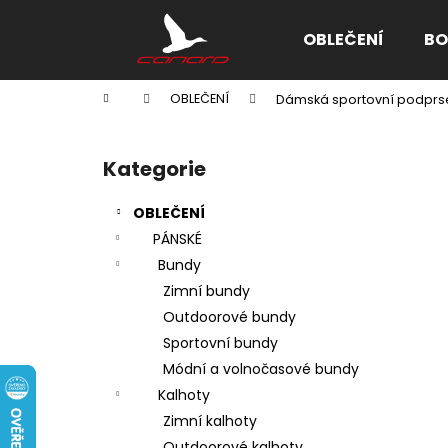
K
Přejít
na
o
OBLEČENÍ
BO
obsah
Zpět
Zpět
š
do
do
í
Domů
OBLEČENÍ
Dámská sportovní podprsen
k
obchodu
obchodu
P
o
Kategorie
Přeskočit
s
kategorie
t
OBLEČENÍ
r
PÁNSKÉ
a
Bundy
n
Zimní bundy
n
Outdoorové bundy
í
Sportovní bundy
p
Módní a volnočasové bundy
a
Kalhoty
n
Zimní kalhoty
e
Outdoorové kalhoty