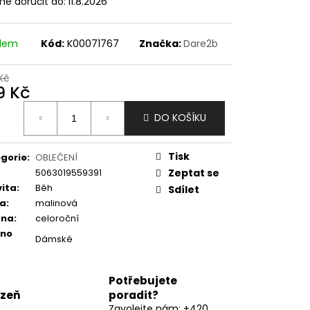
e doručit do:
11.8.2026
adem
Kód:
K00071767
Značka:
Dare2b
Kč
9 Kč
ná
DO KOŠÍKU
:
Tisk
gorie
:
OBLEČENÍ
5063019559391
Zeptat se
vita
:
Běh
Sdílet
va
:
malinová
óna
:
celoroční
eno
Dámské
Potřebujete
lzeň
poradit?
Zavolejte nám: +420