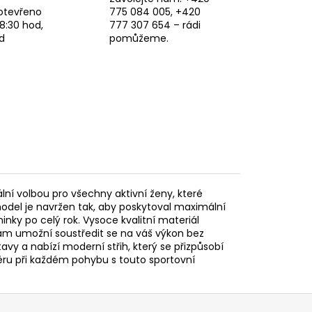
otevřeno
775 084 005, +420
8:30 hod,
777 307 654 – rádi
d
pomůžeme.
ní volbou pro všechny aktivní ženy, které
odel je navržen tak, aby poskytoval maximální
ninky po celý rok. Vysoce kvalitní materiál
 vám umožní soustředit se na váš výkon bez
y a nabízí moderní střih, který se přizpůsobí
věru při každém pohybu s touto sportovní