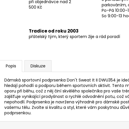
při objednávce nad 2
parkováním, 
500 Kč
Po–Pá 10:00–1
So 9:00-13 ho
Tradice od roku 2003
přátelský tým, který sportem žije a rád poradí
Popis
Diskuze
Dámská sportovní podprsenka Don't Sweat It II DWU354 je ideál
hledají pohodlí a podporu během sportovních aktivit. Tento m
oporu při běhu, což z něj činí skvělého společníka pro vaše tré
zajišťuje vynikající prodyšnost a rychlé odvodnění potu, což
nepohodlí. Podprsenka je navržena výhradně pro dámské postav
vašemu tělu. Zvolte si kvalitu a styl, které vám poskytnou dů
podprsenkou.