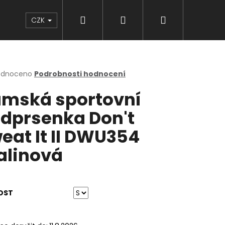
Hledat
Přihlášení
Nákupní
Značky
CZK
košík
rné
odnoceno
Podrobnosti hodnocení
cení
mská sportovní
ktu
dprsenka Don't
eat It II DWU354
ček.
linová
OST