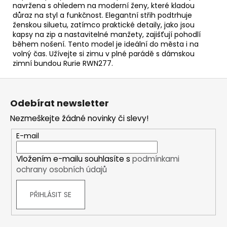
navržena s ohledem na moderní ženy, které kladou
důraz na styl a funkčnost. Elegantní střih podtrhuje
ženskou siluetu, zatímco praktické detaily, jako jsou
kapsy na zip a nastavitelné manžety, zajišťují pohodlí
během nošení. Tento model je ideální do města i na
volný čas. Užívejte si zimu v plné parádě s dámskou
zimní bundou Rurie RWN277.
Z
á
Odebírat newsletter
p
Nezmeškejte žádné novinky či slevy!
a
t
E-mail
í
Vložením e-mailu souhlasíte s
podmínkami
ochrany osobních údajů
PŘIHLÁSIT SE