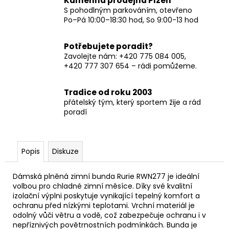
Kamenná prodejna Plzeň
S pohodlným parkováním, otevřeno
Po–Pá 10:00–18:30 hod, So 9:00-13 hod
Potřebujete poradit?
Zavolejte nám: +420 775 084 005,
+420 777 307 654 – rádi pomůžeme.
Tradice od roku 2003
přátelský tým, který sportem žije a rád
poradí
Popis
Diskuze
Dámská plněná zimní bunda Rurie RWN277 je ideální
volbou pro chladné zimní měsíce. Díky své kvalitní
izolační výplni poskytuje vynikající tepelný komfort a
ochranu před nízkými teplotami. Vrchní materiál je
odolný vůči větru a vodě, což zabezpečuje ochranu i v
nepříznivých povětrnostních podmínkách. Bunda je