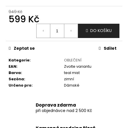
č
u
949 Kč
j
599 Kč
e
m
Měrná
DO KOŠÍKU
e
cena:
Zeptat se
Sdílet
Kategorie
:
OBLEČENÍ
EAN
:
Zvolte variantu
Barva
:
teal mist
Sezóna
:
zimní
Určeno pro
:
Dámské
Doprava zdarma
při objednávce nad 2 500 Kč