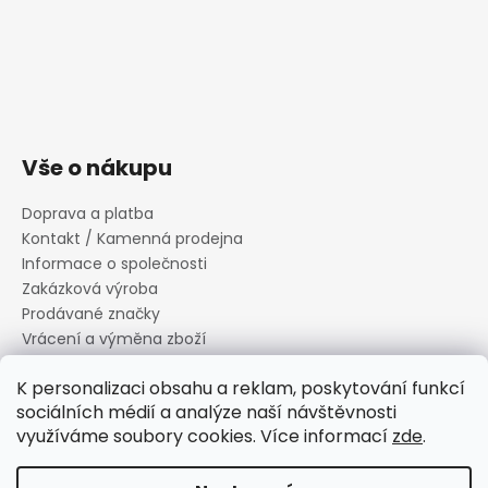
Vše o nákupu
Doprava a platba
Kontakt / Kamenná prodejna
Informace o společnosti
Zakázková výroba
Prodávané značky
Vrácení a výměna zboží
Zásady zpracování osobních údajů
K personalizaci obsahu a reklam, poskytování funkcí
Informace o souborech cookies
sociálních médií a analýze naší návštěvnosti
Reklamační řád
využíváme soubory cookies. Více informací
zde
.
Obchodní podmínky