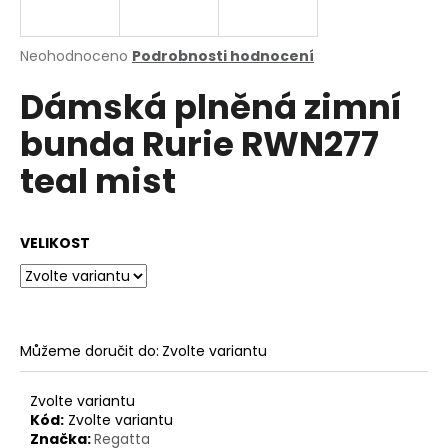
a
j
Průměrné
Neohodnoceno
Podrobnosti hodnocení
í
hodnocení
Dámská plněná zimní
produktu
t
je
?
bunda Rurie RWN277
0,0
z
teal mist
5
hvězdiček.
HLEDAT
VELIKOST
D
o
Můžeme doručit do:
Zvolte variantu
p
o
Zvolte variantu
r
Kód:
Zvolte variantu
u
Značka:
Regatta