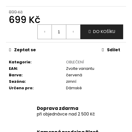
č
u
899 Kč
j
699 Kč
e
m
Měrná
DO KOŠÍKU
e
cena:
Zeptat se
Sdílet
Kategorie
:
OBLEČENÍ
EAN
:
Zvolte variantu
Barva
:
červená
Sezóna
:
zimní
Určeno pro
:
Dámské
Doprava zdarma
při objednávce nad 2 500 Kč