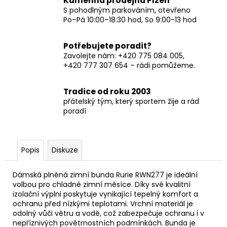
Kamenná prodejna Plzeň
S pohodlným parkováním, otevřeno
Po–Pá 10:00–18:30 hod, So 9:00-13 hod
Potřebujete poradit?
Zavolejte nám: +420 775 084 005,
+420 777 307 654 – rádi pomůžeme.
Tradice od roku 2003
přátelský tým, který sportem žije a rád
poradí
Popis
Diskuze
Dámská plněná zimní bunda Rurie RWN277 je ideální
volbou pro chladné zimní měsíce. Díky své kvalitní
izolační výplni poskytuje vynikající tepelný komfort a
ochranu před nízkými teplotami. Vrchní materiál je
odolný vůči větru a vodě, což zabezpečuje ochranu i v
nepříznivých povětrnostních podmínkách. Bunda je