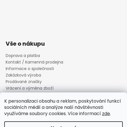
Vše o nákupu
Doprava a platba
Kontakt / Kamenná prodejna
Informace o společnosti
Zakázková výroba
Prodávané značky
Vrácení a výměna zboží
Zásady zpracování osobních údajů
K personalizaci obsahu a reklam, poskytování funkcí
Informace o souborech cookies
sociálních médií a analýze naší návštěvnosti
Reklamační řád
využíváme soubory cookies. Více informací
zde
.
Obchodní podmínky