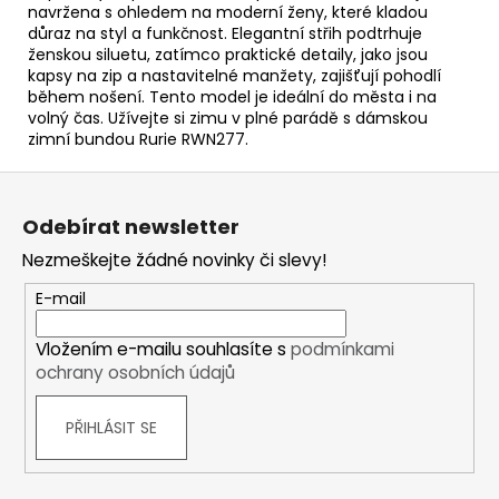
navržena s ohledem na moderní ženy, které kladou
důraz na styl a funkčnost. Elegantní střih podtrhuje
ženskou siluetu, zatímco praktické detaily, jako jsou
kapsy na zip a nastavitelné manžety, zajišťují pohodlí
během nošení. Tento model je ideální do města i na
volný čas. Užívejte si zimu v plné parádě s dámskou
zimní bundou Rurie RWN277.
Z
á
Odebírat newsletter
p
Nezmeškejte žádné novinky či slevy!
a
t
E-mail
í
Vložením e-mailu souhlasíte s
podmínkami
ochrany osobních údajů
PŘIHLÁSIT SE