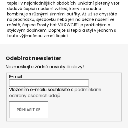
teple i v nejchladnějších obdobích. Unikátní pletený vzor
dodává čepici moderní vzhled, který se snadno
kombinuje s různými zimními outfity. Ať už se chystáte
na procházku, sjezdovku nebo jen na běžné nošení ve
městě, čepice Frosty Hat VIII RWC191 je praktickým a
stylovým doplňkem. Dopřejte si teplo a styl v jednom s
touto výjimečnou zimní čepicí.
Z
á
Odebírat newsletter
p
Nezmeškejte žádné novinky či slevy!
a
t
E-mail
í
Vložením e-mailu souhlasíte s
podmínkami
ochrany osobních údajů
PŘIHLÁSIT SE