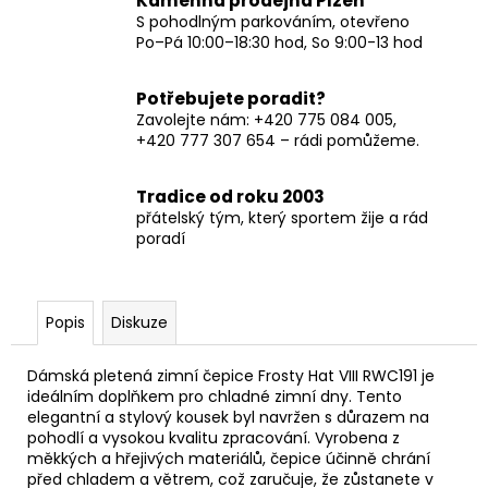
Kamenná prodejna Plzeň
S pohodlným parkováním, otevřeno
Po–Pá 10:00–18:30 hod, So 9:00-13 hod
Potřebujete poradit?
Zavolejte nám: +420 775 084 005,
+420 777 307 654 – rádi pomůžeme.
Tradice od roku 2003
přátelský tým, který sportem žije a rád
poradí
Popis
Diskuze
Dámská pletená zimní čepice Frosty Hat VIII RWC191 je
ideálním doplňkem pro chladné zimní dny. Tento
elegantní a stylový kousek byl navržen s důrazem na
pohodlí a vysokou kvalitu zpracování. Vyrobena z
měkkých a hřejivých materiálů, čepice účinně chrání
před chladem a větrem, což zaručuje, že zůstanete v