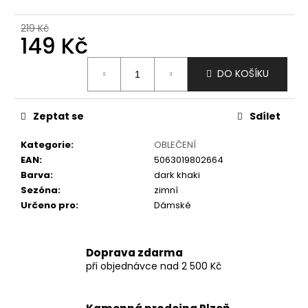
č
u
219 Kč
j
149 Kč
e
m
Měrná
DO KOŠÍKU
e
cena:
Zeptat se
Sdílet
Kategorie
:
OBLEČENÍ
EAN
:
5063019802664
Barva
:
dark khaki
Sezóna
:
zimní
Určeno pro
:
Dámské
Doprava zdarma
při objednávce nad 2 500 Kč