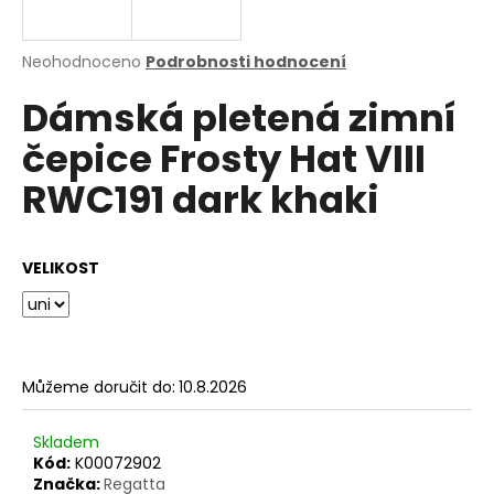
a
j
Průměrné
Neohodnoceno
Podrobnosti hodnocení
í
hodnocení
Dámská pletená zimní
produktu
t
je
?
čepice Frosty Hat VIII
0,0
z
RWC191 dark khaki
5
hvězdiček.
HLEDAT
VELIKOST
D
o
Můžeme doručit do:
10.8.2026
p
o
Skladem
r
Kód:
K00072902
u
Značka:
Regatta