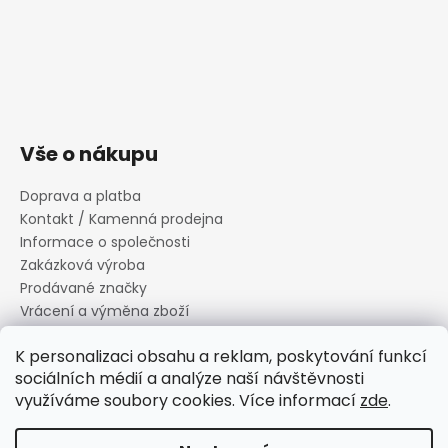
Vše o nákupu
Doprava a platba
Kontakt / Kamenná prodejna
Informace o společnosti
Zakázková výroba
Prodávané značky
Vrácení a výměna zboží
Zásady zpracování osobních údajů
K personalizaci obsahu a reklam, poskytování funkcí
Informace o souborech cookies
sociálních médií a analýze naší návštěvnosti
Reklamační řád
využíváme soubory cookies. Více informací
zde
.
Obchodní podmínky