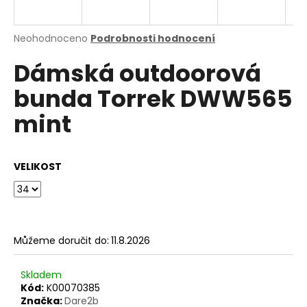
a
j
Průměrné
Neohodnoceno
Podrobnosti hodnocení
í
hodnocení
Dámská outdoorová
produktu
t
je
?
bunda Torrek DWW565
0,0
z
mint
5
hvězdiček.
HLEDAT
VELIKOST
D
o
Můžeme doručit do:
11.8.2026
p
o
Skladem
r
Kód:
K00070385
u
Značka:
Dare2b