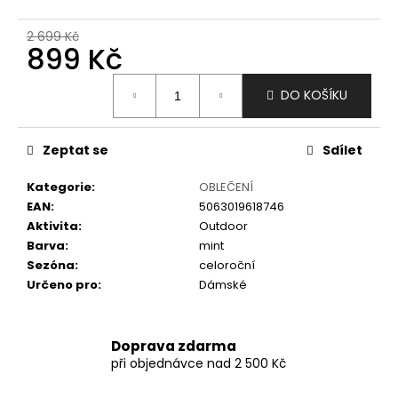
č
u
2 699 Kč
j
899 Kč
e
m
Měrná
DO KOŠÍKU
e
cena:
Zeptat se
Sdílet
Kategorie
:
OBLEČENÍ
EAN
:
5063019618746
Aktivita
:
Outdoor
Barva
:
mint
Sezóna
:
celoroční
Určeno pro
:
Dámské
Doprava zdarma
při objednávce nad 2 500 Kč