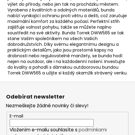
výlet do přírody, nebo jen tak na procházku městem.
Vyrobena z kvalitních a odolných materiálů, bunda
nabízí vynikající ochranu proti větru a dešti, což zaručuje
maximální komfort za každého počasí. Perfektní střih
zajišťuje volnost pohybu, takže se můžete naplno
soustředit na své aktivity. Bunda Torrek DWW565 se tak
stane Vaším společníkem na všech Vašich
dobrodružstvích. Díky svému elegantnímu designu a
praktickým detailům, jako jsou prostorné kapsy na
drobnosti nebo regulovatelné manžety, se bunda hodí
nejen na outdoor, ale i na každodenní nošení. Investujte
do kvality a pohodlí s dámskou outdoorovou bundou
Torrek DWW565 a užijte si každý okamžik strávený venku.
Z
á
Odebírat newsletter
p
Nezmeškejte žádné novinky či slevy!
a
t
E-mail
í
Vložením e-mailu souhlasíte s
podmínkami