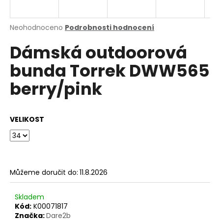
a
j
Průměrné
Neohodnoceno
Podrobnosti hodnocení
í
hodnocení
Dámská outdoorová
produktu
t
je
?
bunda Torrek DWW565
0,0
z
berry/pink
5
hvězdiček.
HLEDAT
VELIKOST
D
o
Můžeme doručit do:
11.8.2026
p
o
Skladem
r
Kód:
K00071817
u
Značka:
Dare2b