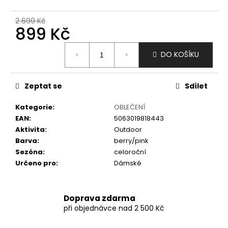
č
u
2 699 Kč
j
899 Kč
e
m
Měrná
DO KOŠÍKU
e
cena:
Zeptat se
Sdílet
Kategorie
:
OBLEČENÍ
EAN
:
5063019818443
Aktivita
:
Outdoor
Barva
:
berry/pink
Sezóna
:
celoroční
Určeno pro
:
Dámské
Doprava zdarma
při objednávce nad 2 500 Kč