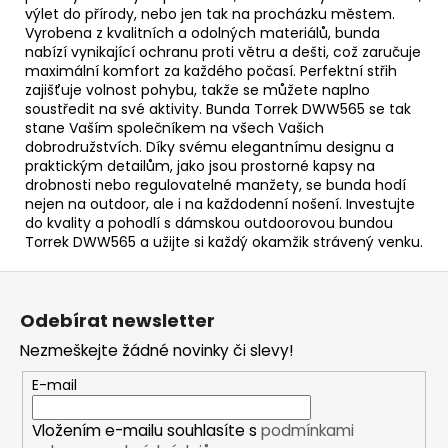
výlet do přírody, nebo jen tak na procházku městem.
Vyrobena z kvalitních a odolných materiálů, bunda
nabízí vynikající ochranu proti větru a dešti, což zaručuje
maximální komfort za každého počasí. Perfektní střih
zajišťuje volnost pohybu, takže se můžete naplno
soustředit na své aktivity. Bunda Torrek DWW565 se tak
stane Vaším společníkem na všech Vašich
dobrodružstvích. Díky svému elegantnímu designu a
praktickým detailům, jako jsou prostorné kapsy na
drobnosti nebo regulovatelné manžety, se bunda hodí
nejen na outdoor, ale i na každodenní nošení. Investujte
do kvality a pohodlí s dámskou outdoorovou bundou
Torrek DWW565 a užijte si každý okamžik strávený venku.
Z
á
Odebírat newsletter
p
Nezmeškejte žádné novinky či slevy!
a
t
E-mail
í
Vložením e-mailu souhlasíte s
podmínkami