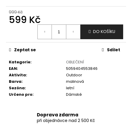
č
u
999 Kč
j
599 Kč
e
m
Měrná
DO KOŠÍKU
e
cena:
Zeptat se
Sdílet
Kategorie
:
OBLEČENÍ
EAN
:
5059404553846
Aktivita
:
Outdoor
Barva
:
malinová
Sezóna
:
letní
Určeno pro
:
Dámské
Doprava zdarma
při objednávce nad 2 500 Kč