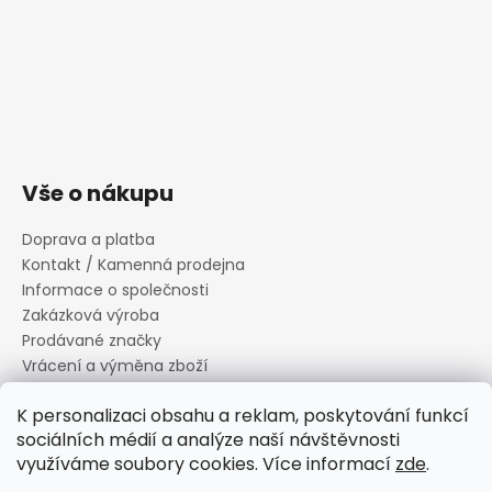
Vše o nákupu
Doprava a platba
Kontakt / Kamenná prodejna
Informace o společnosti
Zakázková výroba
Prodávané značky
Vrácení a výměna zboží
Zásady zpracování osobních údajů
K personalizaci obsahu a reklam, poskytování funkcí
Informace o souborech cookies
sociálních médií a analýze naší návštěvnosti
Reklamační řád
využíváme soubory cookies. Více informací
zde
.
Obchodní podmínky