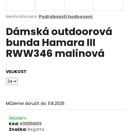
a
j
Průměrné
Neohodnoceno
Podrobnosti hodnocení
í
hodnocení
Dámská outdoorová
produktu
t
je
?
bunda Hamara III
0,0
z
RWW346 malinová
5
hvězdiček.
HLEDAT
VELIKOST
D
o
Můžeme doručit do:
11.8.2026
p
o
Skladem
r
Kód:
K00056613
u
Značka:
Regatta