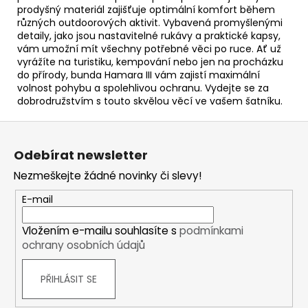
prodyšný materiál zajišťuje optimální komfort během
různých outdoorových aktivit. Vybavená promyšlenými
detaily, jako jsou nastavitelné rukávy a praktické kapsy,
vám umožní mít všechny potřebné věci po ruce. Ať už
vyrážíte na turistiku, kempování nebo jen na procházku
do přírody, bunda Hamara III vám zajistí maximální
volnost pohybu a spolehlivou ochranu. Vydejte se za
dobrodružstvím s touto skvělou věcí ve vašem šatníku.
Z
á
Odebírat newsletter
p
Nezmeškejte žádné novinky či slevy!
a
t
E-mail
í
Vložením e-mailu souhlasíte s
podmínkami
ochrany osobních údajů
PŘIHLÁSIT SE