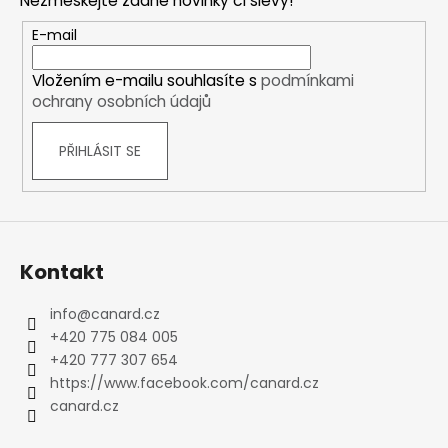
Nezmeškejte žádné novinky či slevy!
a
t
E-mail
í
Vložením e-mailu souhlasíte s
podmínkami
ochrany osobních údajů
PŘIHLÁSIT SE
Kontakt
info
@
canard.cz
+420 775 084 005
+420 777 307 654
https://www.facebook.com/canard.cz
canard.cz