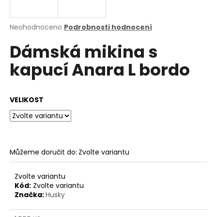
a
j
Průměrné
Neohodnoceno
Podrobnosti hodnocení
í
hodnocení
Dámská mikina s
produktu
t
je
?
kapucí Anara L bordo
0,0
z
5
hvězdiček.
VELIKOST
HLEDAT
Můžeme doručit do:
Zvolte variantu
D
o
p
Zvolte variantu
o
Kód:
Zvolte variantu
Značka:
Husky
r
u