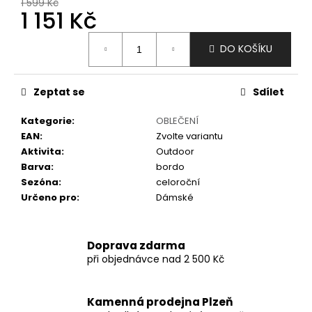
č
1 599 Kč
1 151 Kč
u
j
Měrná
e
DO KOŠÍKU
cena:
m
e
Zeptat se
Sdílet
Kategorie
:
OBLEČENÍ
EAN
:
Zvolte variantu
Aktivita
:
Outdoor
Barva
:
bordo
Sezóna
:
celoroční
Určeno pro
:
Dámské
Doprava zdarma
při objednávce nad 2 500 Kč
Kamenná prodejna Plzeň