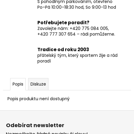
S pohodlným parkováním, otevřeno
Po–Pá 10:00–18:30 hod, So 9:00-13 hod
Potřebujete poradit?
Zavolejte nám: +420 775 084 005,
+420 777 307 654 – rádi pomůžeme.
Tradice od roku 2003
přátelský tým, který sportem žije a rád
poradí
Popis
Diskuze
Popis produktu není dostupný
Z
á
Odebírat newsletter
p