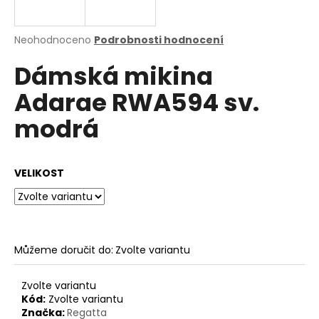
a
j
Průměrné
Neohodnoceno
Podrobnosti hodnocení
í
hodnocení
Dámská mikina
produktu
t
je
?
Adarae RWA594 sv.
0,0
z
modrá
5
hvězdiček.
HLEDAT
VELIKOST
D
o
Můžeme doručit do:
Zvolte variantu
p
o
Zvolte variantu
r
Kód:
Zvolte variantu
u
Značka:
Regatta