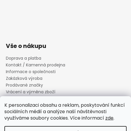
Vše o nákupu
Doprava a platba
Kontakt / Kamenná prodejna
Informace o společnosti
Zakázková výroba
Prodávané značky
Vrácení a výměna zboží
Zásady zpracování osobních údajů
K personalizaci obsahu a reklam, poskytování funkcí
Informace o souborech cookies
sociálních médií a analýze naší návštěvnosti
Reklamační řád
využíváme soubory cookies. Více informací
zde
.
Obchodní podmínky