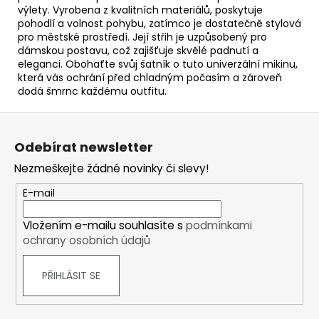
výlety. Vyrobena z kvalitních materiálů, poskytuje
pohodlí a volnost pohybu, zatímco je dostatečně stylová
pro městské prostředí. Její střih je uzpůsobený pro
dámskou postavu, což zajišťuje skvělé padnutí a
eleganci. Obohaťte svůj šatník o tuto univerzální mikinu,
která vás ochrání před chladným počasím a zároveň
dodá šmrnc každému outfitu.
Z
á
Odebírat newsletter
p
Nezmeškejte žádné novinky či slevy!
a
t
E-mail
í
Vložením e-mailu souhlasíte s
podmínkami
ochrany osobních údajů
PŘIHLÁSIT SE