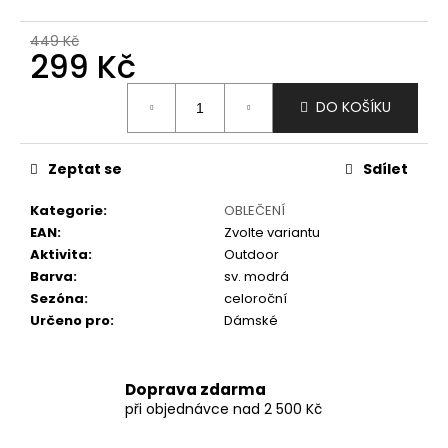
č
u
449 Kč
j
299 Kč
e
m
Měrná
DO KOŠÍKU
e
cena:
Zeptat se
Sdílet
Kategorie
:
OBLEČENÍ
EAN
:
Zvolte variantu
Aktivita
:
Outdoor
Barva
:
sv. modrá
Sezóna
:
celoroční
Určeno pro
:
Dámské
Doprava zdarma
při objednávce nad 2 500 Kč