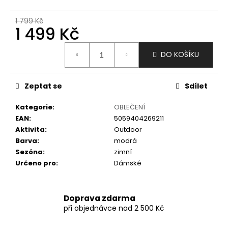
č
u
1 799 Kč
j
1 499 Kč
e
m
Měrná
DO KOŠÍKU
e
cena:
Zeptat se
Sdílet
Kategorie
:
OBLEČENÍ
EAN
:
5059404269211
Aktivita
:
Outdoor
Barva
:
modrá
Sezóna
:
zimní
Určeno pro
:
Dámské
Doprava zdarma
při objednávce nad 2 500 Kč