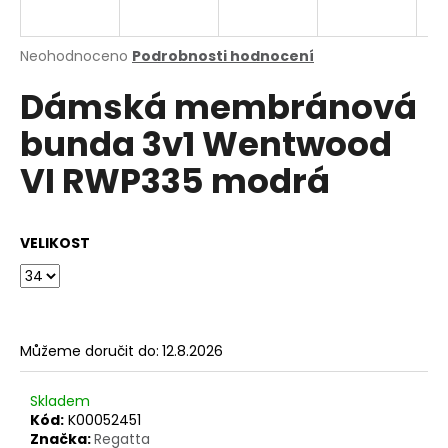
a
j
Průměrné
Neohodnoceno
Podrobnosti hodnocení
í
hodnocení
Dámská membránová
produktu
t
je
?
bunda 3v1 Wentwood
0,0
z
VI RWP335 modrá
5
hvězdiček.
HLEDAT
VELIKOST
D
o
Můžeme doručit do:
12.8.2026
p
o
Skladem
r
Kód:
K00052451
u
Značka:
Regatta