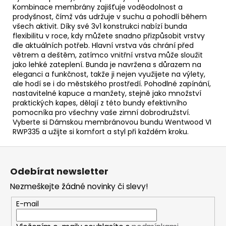
Kombinace membrány zajišťuje voděodolnost a
prodyšnost, čímž vás udržuje v suchu a pohodlí během
všech aktivit. Díky své 3v1 konstrukci nabízí bunda
flexibilitu v roce, kdy můžete snadno přizpůsobit vrstvy
dle aktuálních potřeb. Hlavní vrstva vás chrání před
větrem a deštěm, zatímco vnitřní vrstva může sloužit
jako lehké zateplení. Bunda je navržena s důrazem na
eleganci a funkčnost, takže ji nejen využijete na výlety,
ale hodí se i do městského prostředí. Pohodlné zapínání,
nastavitelné kapuce a manžety, stejně jako množství
praktických kapes, dělají z této bundy efektivního
pomocníka pro všechny vaše zimní dobrodružství.
Vyberte si Dámskou membránovou bundu Wentwood VI
RWP335 a užijte si komfort a styl při každém kroku.
Z
á
Odebírat newsletter
p
Nezmeškejte žádné novinky či slevy!
a
t
E-mail
í