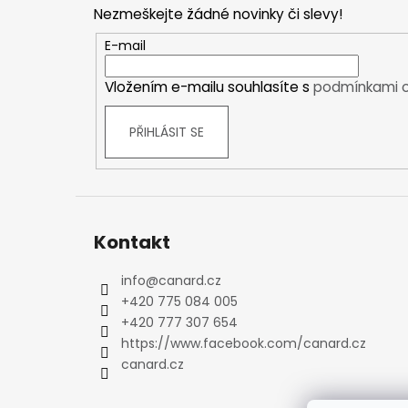
p
Kraťasy
Nezmeškejte žádné novinky či slevy!
a
Trika a košile
t
E-mail
Šaty, sukně
í
Mikiny
Vložením e-mailu souhlasíte s
podmínkami o
Vesty
Ponožky
PŘIHLÁSIT SE
Zimní ponožky
Outdoorové ponožky
Sportovní ponožky
Kompresní ponožky
Kontakt
Čepice, čelenky
Rukavice
info
@
canard.cz
Plavky
+420 775 084 005
Ostatní
+420 777 307 654
https://www.facebook.com/canard.cz
DĚTSKÉ
canard.cz
Bundy
Zimní bundy