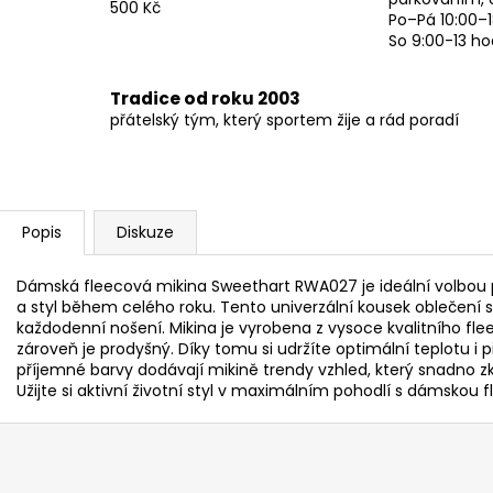
500 Kč
Po–Pá 10:00–1
So 9:00-13 ho
Tradice od roku 2003
přátelský tým, který sportem žije a rád poradí
Popis
Diskuze
Dámská fleecová mikina Sweethart RWA027 je ideální volbou pr
a styl během celého roku. Tento univerzální kousek oblečení se
každodenní nošení. Mikina je vyrobena z vysoce kvalitního fle
zároveň je prodyšný. Díky tomu si udržíte optimální teplotu i p
příjemné barvy dodávají mikině trendy vzhled, který snadno z
Užijte si aktivní životní styl v maximálním pohodlí s dámsko