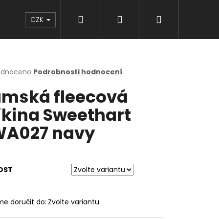
Hledat
Přihlášení
Nákupní
Značky
CZK
košík
rné
odnoceno
Podrobnosti hodnocení
cení
mská fleecová
ktu
kina Sweethart
A027 navy
ček.
OST
e doručit do:
Zvolte variantu