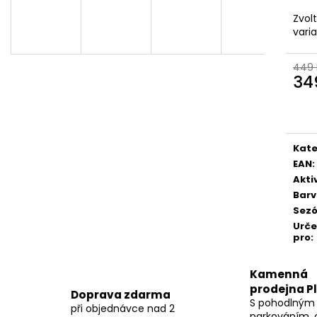
Zvol
vari
449 
34
Měr
cena
Kate
EAN
:
Akti
Bar
Sez
Urč
pro
:
Kamenná
prodejna P
Doprava zdarma
S pohodlným
při objednávce nad 2
parkováním, 