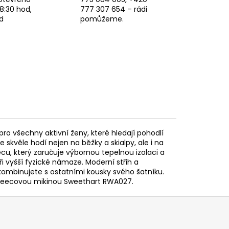
8:30 hod,
777 307 654 – rádi
d
pomůžeme.
o všechny aktivní ženy, které hledají pohodlí
 skvěle hodí nejen na běžky a skialpy, ale i na
ecu, který zaručuje výbornou tepelnou izolaci a
ři vyšší fyzické námaze. Moderní střih a
kombinujete s ostatními kousky svého šatníku.
u fleecovou mikinou Sweethart RWA027.