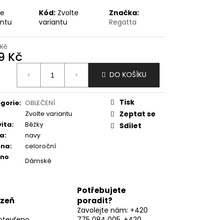
te
Kód:
Zvolte
Značka:
antu
variantu
Regatta
Kč
9 Kč
ná
DO KOŠÍKU
:
Tisk
gorie
:
OBLEČENÍ
Zvolte variantu
Zeptat se
vita
:
Běžky
Sdílet
va
:
navy
óna
:
celoroční
eno
Dámské
Potřebujete
lzeň
poradit?
Zavolejte nám: +420
otevřeno
775 084 005, +420