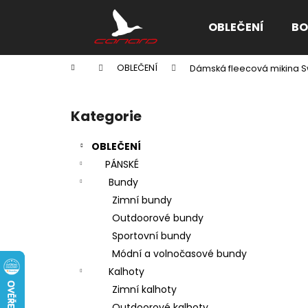
K
Přejít
na
o
OBLEČENÍ
BO
obsah
Zpět
Zpět
š
do
do
í
Domů
OBLEČENÍ
Dámská fleecová mikina 
k
obchodu
obchodu
P
o
Kategorie
Přeskočit
s
kategorie
t
OBLEČENÍ
r
PÁNSKÉ
a
Bundy
n
Zimní bundy
n
Outdoorové bundy
í
Sportovní bundy
p
Módní a volnočasové bundy
a
Kalhoty
n
Zimní kalhoty
e
Outdoorové kalhoty