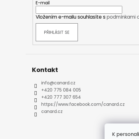
t
E-mail
Kraťasy
í
Trika a košile
Vložením e-mailu souhlasíte s
podmínkami o
Šaty, sukně
Mikiny
PŘIHLÁSIT SE
Vesty
Ponožky
Zimní ponožky
Outdoorové ponožky
Kontakt
Sportovní ponožky
Kompresní ponožky
info
@
canard.cz
Čepice, čelenky
+420 775 084 005
Rukavice
+420 777 307 654
Plavky
https://www.facebook.com/canard.cz
Ostatní
canard.cz
DĚTSKÉ
Bundy
Zimní bundy
K personal