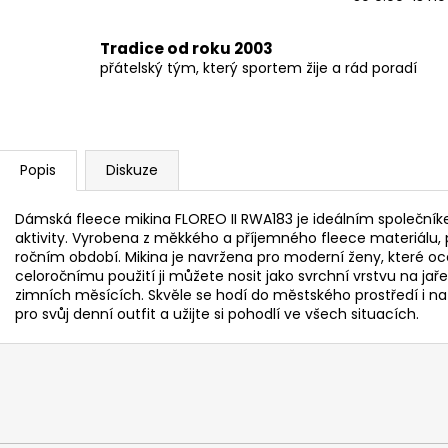
Tradice od roku 2003
přátelský tým, který sportem žije a rád poradí
Popis
Diskuze
Dámská fleece mikina FLOREO II RWA183 je ideálním společní
aktivity. Vyrobena z měkkého a příjemného fleece materiálu, p
ročním období. Mikina je navržena pro moderní ženy, které oce
celoročnímu použití ji můžete nosit jako svrchní vrstvu na jař
zimních měsících. Skvěle se hodí do městského prostředí i na 
pro svůj denní outfit a užijte si pohodlí ve všech situacích.