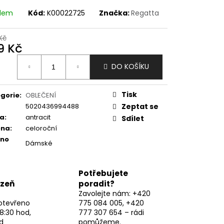
adem
Kód:
K00022725
Značka:
Regatta
Kč
9 Kč
ná
DO KOŠÍKU
:
Tisk
gorie
:
OBLEČENÍ
5020436994488
Zeptat se
va
:
antracit
Sdílet
óna
:
celoroční
eno
Dámské
Potřebujete
lzeň
poradit?
Zavolejte nám: +420
otevřeno
775 084 005, +420
8:30 hod,
777 307 654 – rádi
d
pomůžeme.