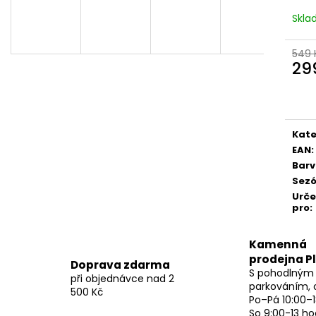
Skl
549 
29
Měr
cena
Kate
EAN
:
Bar
Sez
Urč
pro
:
Kamenná
prodejna P
Doprava zdarma
S pohodlným
při objednávce nad 2
parkováním, 
500 Kč
Po–Pá 10:00–1
So 9:00-13 ho