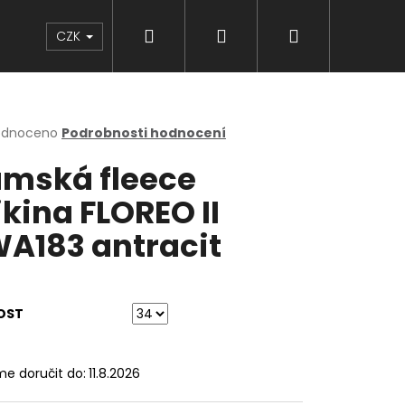
Hledat
Přihlášení
Nákupní
Značky
CZK
košík
rné
odnoceno
Podrobnosti hodnocení
cení
mská fleece
ktu
kina FLOREO II
A183 antracit
ček.
OST
e doručit do:
11.8.2026