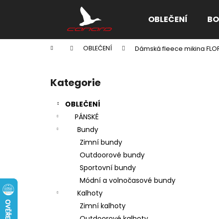
K
Přejít
na
o
OBLEČENÍ
BO
obsah
Zpět
Zpět
š
do
do
í
Domů
OBLEČENÍ
Dámská fleece mikina FLOR
k
obchodu
obchodu
P
o
Kategorie
Přeskočit
s
kategorie
t
OBLEČENÍ
r
PÁNSKÉ
a
Bundy
n
Zimní bundy
n
Outdoorové bundy
í
Sportovní bundy
p
Módní a volnočasové bundy
a
Kalhoty
n
Zimní kalhoty
e
Outdoorové kalhoty