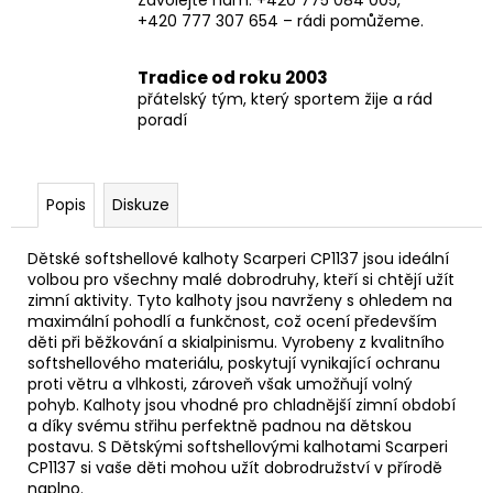
+420 777 307 654 – rádi pomůžeme.
Tradice od roku 2003
přátelský tým, který sportem žije a rád
poradí
Popis
Diskuze
Dětské softshellové kalhoty Scarperi CP1137 jsou ideální
volbou pro všechny malé dobrodruhy, kteří si chtějí užít
zimní aktivity. Tyto kalhoty jsou navrženy s ohledem na
maximální pohodlí a funkčnost, což ocení především
děti při běžkování a skialpinismu. Vyrobeny z kvalitního
softshellového materiálu, poskytují vynikající ochranu
proti větru a vlhkosti, zároveň však umožňují volný
pohyb. Kalhoty jsou vhodné pro chladnější zimní období
a díky svému střihu perfektně padnou na dětskou
postavu. S Dětskými softshellovými kalhotami Scarperi
CP1137 si vaše děti mohou užít dobrodružství v přírodě
naplno.