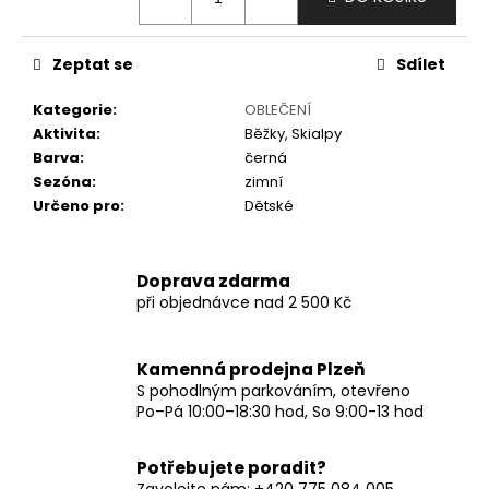
č
u
j
Zeptat se
Sdílet
e
m
Kategorie
:
OBLEČENÍ
e
Aktivita
:
Běžky, Skialpy
Barva
:
černá
Sezóna
:
zimní
Určeno pro
:
Dětské
Doprava zdarma
při objednávce nad 2 500 Kč
Kamenná prodejna Plzeň
S pohodlným parkováním, otevřeno
Po–Pá 10:00–18:30 hod, So 9:00-13 hod
Potřebujete poradit?
Zavolejte nám: +420 775 084 005,