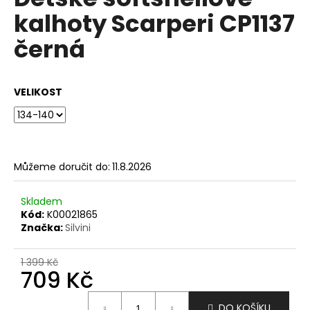
je
a
kalhoty Scarperi CP1137
0,0
z
j
černá
5
í
hvězdiček.
t
?
VELIKOST
HLEDAT
Můžeme doručit do:
11.8.2026
Skladem
Kód:
K00021865
D
Značka:
Silvini
o
p
1 399 Kč
o
709 Kč
r
u
Měrná
DO KOŠÍKU
cena: