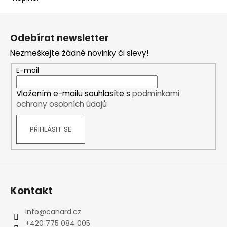
Z
á
Odebírat newsletter
p
Nezmeškejte žádné novinky či slevy!
a
t
E-mail
í
Vložením e-mailu souhlasíte s
podmínkami
ochrany osobních údajů
PŘIHLÁSIT SE
Kontakt
info
@
canard.cz
+420 775 084 005