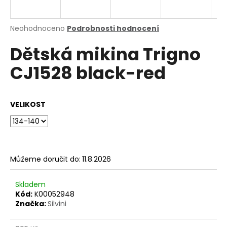
a
j
Průměrné
Neohodnoceno
Podrobnosti hodnocení
í
hodnocení
Dětská mikina Trigno
produktu
t
je
?
CJ1528 black-red
0,0
z
5
hvězdiček.
VELIKOST
HLEDAT
Můžeme doručit do:
11.8.2026
D
o
p
Skladem
o
Kód:
K00052948
Značka:
Silvini
r
u