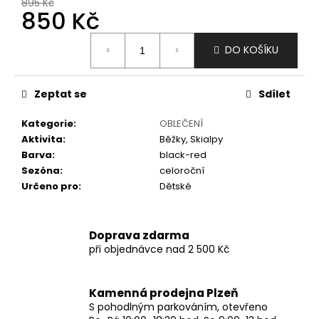
č
895 Kč
850 Kč
u
j
Měrná
e
DO KOŠÍKU
cena:
m
e
Zeptat se
Sdílet
Kategorie
:
OBLEČENÍ
Aktivita
:
Běžky, Skialpy
Barva
:
black-red
Sezóna
:
celoroční
Určeno pro
:
Dětské
Doprava zdarma
při objednávce nad 2 500 Kč
Kamenná prodejna Plzeň
S pohodlným parkováním, otevřeno