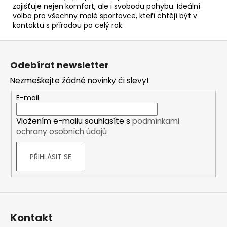
zajišťuje nejen komfort, ale i svobodu pohybu. Ideální
volba pro všechny malé sportovce, kteří chtějí být v
kontaktu s přírodou po celý rok.
Z
á
Odebírat newsletter
p
Nezmeškejte žádné novinky či slevy!
a
t
E-mail
í
Vložením e-mailu souhlasíte s
podmínkami
ochrany osobních údajů
PŘIHLÁSIT SE
Kontakt