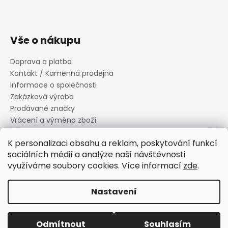
Vše o nákupu
Doprava a platba
Kontakt / Kamenná prodejna
Informace o společnosti
Zakázková výroba
Prodávané značky
Vrácení a výměna zboží
Zásady zpracování osobních údajů
K personalizaci obsahu a reklam, poskytování funkcí
Informace o souborech cookies
sociálních médií a analýze naší návštěvnosti
Reklamační řád
využíváme soubory cookies. Více informací
zde
.
Obchodní podmínky
Nastavení
Vytvořil Shoptet
Copyright 2026
Canard s.r.o.
. Všechna práva vyhrazena.
Odmítnout
Souhlasím
Upravit nastavení cookies