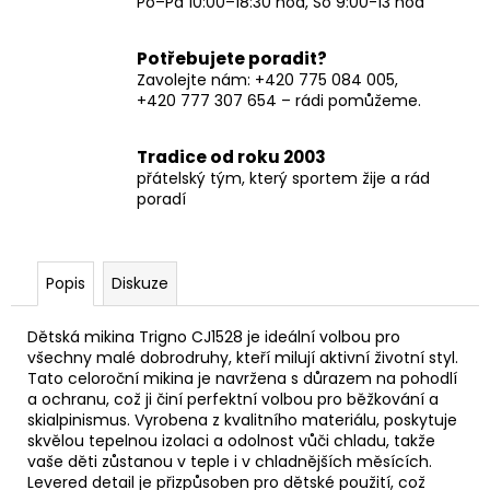
Po–Pá 10:00–18:30 hod, So 9:00-13 hod
Potřebujete poradit?
Zavolejte nám: +420 775 084 005,
+420 777 307 654 – rádi pomůžeme.
Tradice od roku 2003
přátelský tým, který sportem žije a rád
poradí
Popis
Diskuze
Dětská mikina Trigno CJ1528 je ideální volbou pro
všechny malé dobrodruhy, kteří milují aktivní životní styl.
Tato celoroční mikina je navržena s důrazem na pohodlí
a ochranu, což ji činí perfektní volbou pro běžkování a
skialpinismus. Vyrobena z kvalitního materiálu, poskytuje
skvělou tepelnou izolaci a odolnost vůči chladu, takže
vaše děti zůstanou v teple i v chladnějších měsících.
Levered detail je přizpůsoben pro dětské použití, což