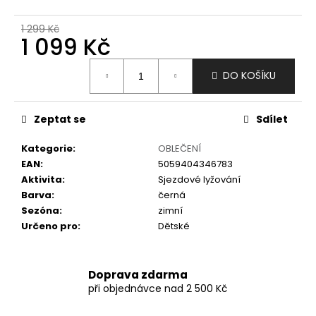
č
u
1 299 Kč
j
1 099 Kč
e
m
Měrná
DO KOŠÍKU
e
cena:
Zeptat se
Sdílet
Kategorie
:
OBLEČENÍ
EAN
:
5059404346783
Aktivita
:
Sjezdové lyžování
Barva
:
černá
Sezóna
:
zimní
Určeno pro
:
Dětské
Doprava zdarma
při objednávce nad 2 500 Kč