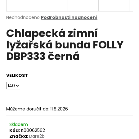
a
j
Průměrné
Neohodnoceno
Podrobnosti hodnocení
í
hodnocení
Chlapecká zimní
produktu
t
je
?
lyžařská bunda FOLLY
0,0
z
DBP333 černá
5
hvězdiček.
HLEDAT
VELIKOST
D
o
Můžeme doručit do:
11.8.2026
p
o
Skladem
r
Kód:
K00062562
u
Značka:
Dare2b