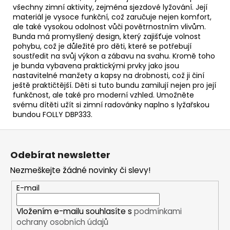
všechny zimní aktivity, zejména sjezdové lyžování. Její
materiál je vysoce funkční, což zaručuje nejen komfort,
ale také vysokou odolnost vůči povětrnostním vlivům.
Bunda má promyšlený design, který zajišťuje volnost
pohybu, což je důležité pro děti, které se potřebují
soustředit na svůj výkon a zábavu na svahu. Kromě toho
je bunda vybavena praktickými prvky jako jsou
nastavitelné manžety a kapsy na drobnosti, což ji činí
ještě praktičtější. Děti si tuto bundu zamilují nejen pro její
funkčnost, ale také pro moderní vzhled. Umožněte
svému dítěti užít si zimní radovánky naplno s lyžařskou
bundou FOLLY DBP333.
Z
á
Odebírat newsletter
p
Nezmeškejte žádné novinky či slevy!
a
t
E-mail
í
Vložením e-mailu souhlasíte s
podmínkami
ochrany osobních údajů