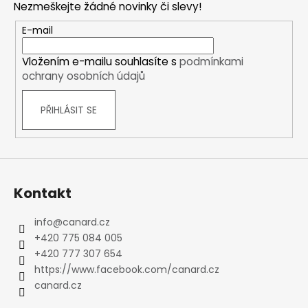
Nezmeškejte žádné novinky či slevy!
a
t
E-mail
í
Vložením e-mailu souhlasíte s
podmínkami
ochrany osobních údajů
PŘIHLÁSIT SE
Kontakt
info
@
canard.cz
+420 775 084 005
+420 777 307 654
https://www.facebook.com/canard.cz
canard.cz