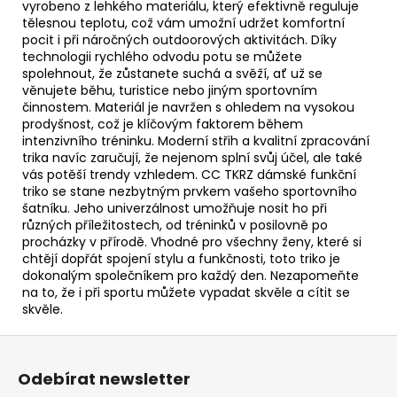
vyrobeno z lehkého materiálu, který efektivně reguluje
tělesnou teplotu, což vám umožní udržet komfortní
pocit i při náročných outdoorových aktivitách. Díky
technologii rychlého odvodu potu se můžete
spolehnout, že zůstanete suchá a svěží, ať už se
věnujete běhu, turistice nebo jiným sportovním
činnostem. Materiál je navržen s ohledem na vysokou
prodyšnost, což je klíčovým faktorem během
intenzivního tréninku. Moderní střih a kvalitní zpracování
trika navíc zaručují, že nejenom splní svůj účel, ale také
vás potěší trendy vzhledem. CC TKRZ dámské funkční
triko se stane nezbytným prvkem vašeho sportovního
šatníku. Jeho univerzálnost umožňuje nosit ho při
různých příležitostech, od tréninků v posilovně po
procházky v přírodě. Vhodné pro všechny ženy, které si
chtějí dopřát spojení stylu a funkčnosti, toto triko je
dokonalým společníkem pro každý den. Nezapomeňte
na to, že i při sportu můžete vypadat skvěle a cítit se
skvěle.
Z
á
Odebírat newsletter
p