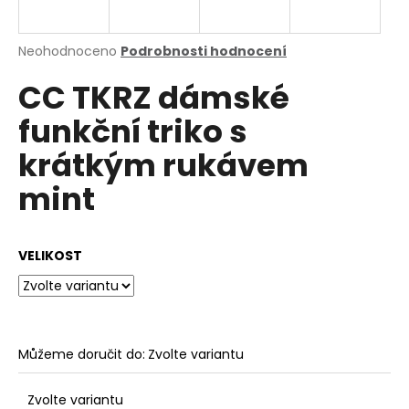
a
j
Průměrné
Neohodnoceno
Podrobnosti hodnocení
í
hodnocení
CC TKRZ dámské
produktu
t
je
?
funkční triko s
0,0
z
krátkým rukávem
5
hvězdiček.
mint
HLEDAT
VELIKOST
D
o
p
o
Můžeme doručit do:
Zvolte variantu
r
u
Zvolte variantu