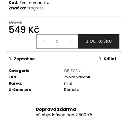
č
Kód:
Zvolte variantu
u
Značka:
Progress
j
e
699 Kč
m
549 Kč
e
Měrná
DO KOŠÍKU
cena:
Zeptat se
Sdílet
Kategorie
:
OBLEČENÍ
EAN
:
Zvolte variantu
Barva
:
mint
Určeno pro
:
Dámské
Doprava zdarma
při objednávce nad 2 500 Kč