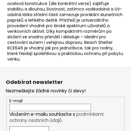
ocelová konstrukce (dle konkrétní verze) zajišťuje
stabilitu a dlouhou životnost, zatímco voděodolná a UV-
odolná látka střešní části zamezuje pronikání slunečních
paprsků a lehkého deště. Přístřeší je univerzálního
provedení vhodné pro široké spektrum uživatelů a
venkovních aktivit. Díky kompaktním rozměrům po
složení se snadno přenáší i skladuje – ideální pro
cestování autem i veřejnou dopravu. Beach Shelter
RCE646 je vhodný jak pro jednotlivce, tak pro rodiny,
které hledají spolehlivou a praktickou ochranu při pobytu
venku.
Z
á
Odebírat newsletter
p
Nezmeškejte žádné novinky či slevy!
a
t
E-mail
í
Vložením e-mailu souhlasíte s
podmínkami
ochrany osobních údajů