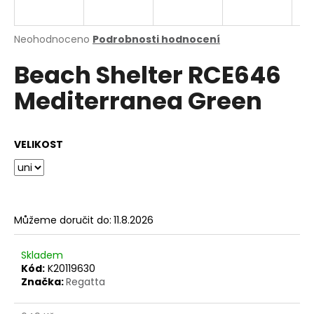
a
j
Průměrné
Neohodnoceno
Podrobnosti hodnocení
í
hodnocení
Beach Shelter RCE646
produktu
t
je
?
Mediterranea Green
0,0
z
5
hvězdiček.
VELIKOST
HLEDAT
Můžeme doručit do:
11.8.2026
D
o
p
Skladem
o
Kód:
K20119630
Značka:
Regatta
r
u