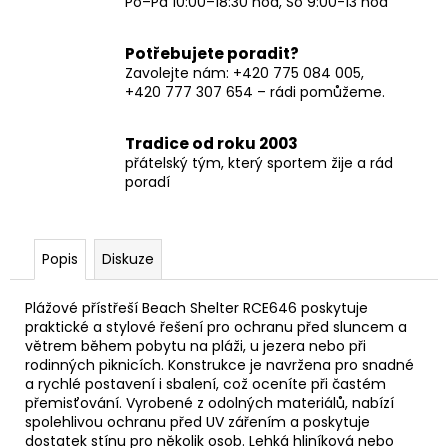
Po–Pá 10:00–18:30 hod, So 9:00-13 hod
Potřebujete poradit?
Zavolejte nám: +420 775 084 005,
+420 777 307 654 – rádi pomůžeme.
Tradice od roku 2003
přátelský tým, který sportem žije a rád
poradí
Popis
Diskuze
Plážové přístřeší Beach Shelter RCE646 poskytuje
praktické a stylové řešení pro ochranu před sluncem a
větrem během pobytu na pláži, u jezera nebo při
rodinných piknicích. Konstrukce je navržena pro snadné
a rychlé postavení i sbalení, což oceníte při častém
přemisťování. Vyrobené z odolných materiálů, nabízí
spolehlivou ochranu před UV zářením a poskytuje
dostatek stínu pro několik osob. Lehká hliníková nebo