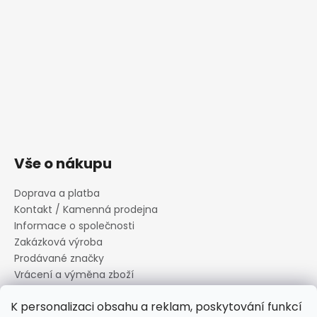
Vše o nákupu
Doprava a platba
Kontakt / Kamenná prodejna
Informace o společnosti
Zakázková výroba
Prodávané značky
Vrácení a výměna zboží
Zásady zpracování osobních údajů
K personalizaci obsahu a reklam, poskytování funkcí
Informace o souborech cookies