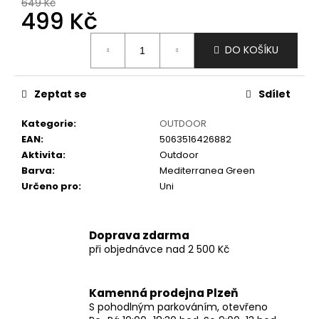
č
649 Kč
499 Kč
u
j
Měrná
e
DO KOŠÍKU
cena:
m
e
Zeptat se
Sdílet
Kategorie
:
OUTDOOR
EAN
:
5063516426882
Aktivita
:
Outdoor
Barva
:
Mediterranea Green
Určeno pro
:
Uni
Doprava zdarma
při objednávce nad 2 500 Kč
Kamenná prodejna Plzeň
S pohodlným parkováním, otevřeno