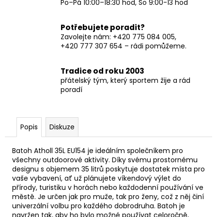
Po–Pá 10:00–18:30 hod, So 9:00-13 hod
Potřebujete poradit?
Zavolejte nám: +420 775 084 005,
+420 777 307 654 – rádi pomůžeme.
Tradice od roku 2003
přátelský tým, který sportem žije a rád
poradí
Popis
Diskuze
Batoh Atholl 35L EU154 je ideálním společníkem pro
všechny outdoorové aktivity. Díky svému prostornému
designu s objemem 35 litrů poskytuje dostatek místa pro
vaše vybavení, ať už plánujete víkendový výlet do
přírody, turistiku v horách nebo každodenní používání ve
městě. Je určen jak pro muže, tak pro ženy, což z něj činí
univerzální volbu pro každého dobrodruha. Batoh je
navržen tak, aby ho bylo možné používat celoročně,