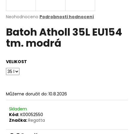
a
j
Průměrné
Neohodnoceno
Podrobnosti hodnocení
í
hodnocení
Batoh Atholl 35L EU154
produktu
t
je
?
tm. modrá
0,0
z
5
hvězdiček.
VELIKOST
HLEDAT
Můžeme doručit do:
10.8.2026
D
o
p
Skladem
o
Kód:
K00052550
Značka:
Regatta
r
u