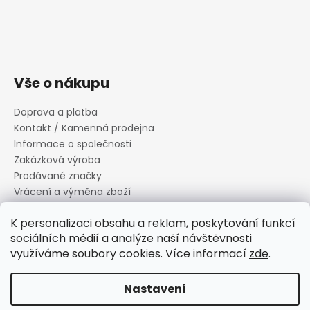
Vše o nákupu
Doprava a platba
Kontakt / Kamenná prodejna
Informace o společnosti
Zakázková výroba
Prodávané značky
Vrácení a výměna zboží
Zásady zpracování osobních údajů
K personalizaci obsahu a reklam, poskytování funkcí
Informace o souborech cookies
sociálních médií a analýze naší návštěvnosti
Reklamační řád
využíváme soubory cookies. Více informací
zde
.
Obchodní podmínky
Nastavení
Vytvořil Shoptet