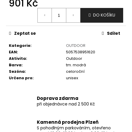
901 Kč
č
u
Měrná
j
DO KOŠÍKU
cena:
e
m
e
Zeptat se
Sdílet
Kategorie
:
OUTDOOR
EAN
:
5057538951620
Aktivita
:
Outdoor
Barva
:
tm. modrá
Sezóna
:
celoroční
Určeno pro
:
unisex
Doprava zdarma
při objednávce nad 2 500 Kč
Kamenná prodejna Plzeň
S pohodlným parkováním, otevřeno