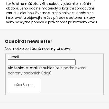
takže si ho můžete vzít s sebou v jakémkoli ročním
období. Jeho odolné materiály a kvalitní zpracování
zaručují dlouhou životnost a spolehlivost. Nechte se
inspirovat a objevujte krásy přírody s batohem, který
vám poskytne pohodlí a praktičnost při každém kroku.
Z
á
Odebírat newsletter
p
Nezmeškejte žádné novinky či slevy!
a
t
E-mail
í
Vložením e-mailu souhlasíte s
podmínkami
ochrany osobních údajů
PŘIHLÁSIT SE