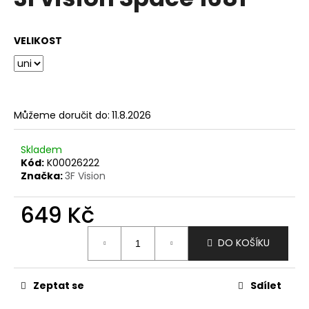
je
a
0,0
z
j
VELIKOST
5
í
hvězdiček.
t
?
Můžeme doručit do:
11.8.2026
Skladem
HLEDAT
Kód:
K00026222
Značka:
3F Vision
649 Kč
D
Měrná
o
DO KOŠÍKU
cena:
p
o
r
Zeptat se
Sdílet
u