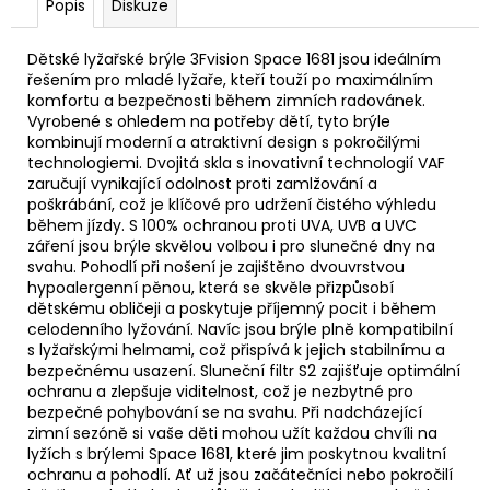
Popis
Diskuze
Dětské lyžařské brýle 3Fvision Space 1681 jsou ideálním
řešením pro mladé lyžaře, kteří touží po maximálním
komfortu a bezpečnosti během zimních radovánek.
Vyrobené s ohledem na potřeby dětí, tyto brýle
kombinují moderní a atraktivní design s pokročilými
technologiemi. Dvojitá skla s inovativní technologií VAF
zaručují vynikající odolnost proti zamlžování a
poškrábání, což je klíčové pro udržení čistého výhledu
během jízdy. S 100% ochranou proti UVA, UVB a UVC
záření jsou brýle skvělou volbou i pro slunečné dny na
svahu. Pohodlí při nošení je zajištěno dvouvrstvou
hypoalergenní pěnou, která se skvěle přizpůsobí
dětskému obličeji a poskytuje příjemný pocit i během
celodenního lyžování. Navíc jsou brýle plně kompatibilní
s lyžařskými helmami, což přispívá k jejich stabilnímu a
bezpečnému usazení. Sluneční filtr S2 zajišťuje optimální
ochranu a zlepšuje viditelnost, což je nezbytné pro
bezpečné pohybování se na svahu. Při nadcházející
zimní sezóně si vaše děti mohou užít každou chvíli na
lyžích s brýlemi Space 1681, které jim poskytnou kvalitní
ochranu a pohodlí. Ať už jsou začátečníci nebo pokročilí