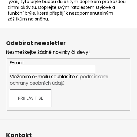
lyžaři, tyto brýle budou důležitým doplňkem pro každou
zimní aktivitu. Dopřejte svým ratolestem stylové a
funkční brýle, které přispějí k nezapomenutelným
zážitkům na sněhu.
Z
á
Odebírat newsletter
p
Nezmeškejte žádné novinky či slevy!
a
t
E-mail
í
Vložením e-mailu souhlasíte s
podmínkami
ochrany osobních údajů
PŘIHLÁSIT SE
Kontakt