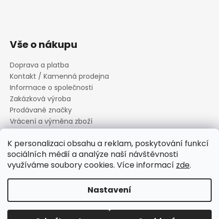
Vše o nákupu
Doprava a platba
Kontakt / Kamenná prodejna
Informace o společnosti
Zakázková výroba
Prodávané značky
Vrácení a výměna zboží
Zásady zpracování osobních údajů
K personalizaci obsahu a reklam, poskytování funkcí
Informace o souborech cookies
sociálních médií a analýze naší návštěvnosti
Reklamační řád
využíváme soubory cookies. Více informací
zde
.
Obchodní podmínky
Nastavení
Vytvořil Shoptet
Copyright 2026
Canard s.r.o.
. Všechna práva vyhrazena.