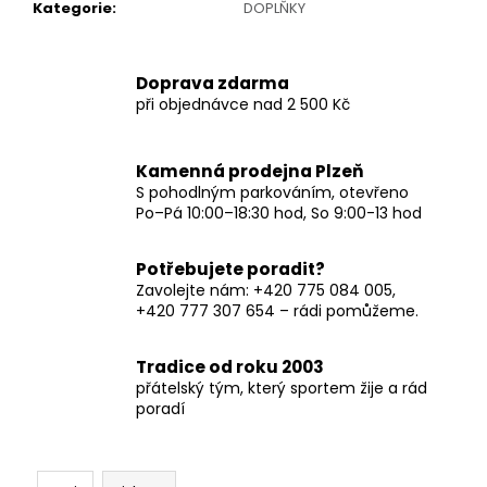
č
Kategorie
:
DOPLŇKY
u
j
e
Doprava zdarma
m
při objednávce nad 2 500 Kč
e
Kamenná prodejna Plzeň
S pohodlným parkováním, otevřeno
Po–Pá 10:00–18:30 hod, So 9:00-13 hod
Potřebujete poradit?
Zavolejte nám: +420 775 084 005,
+420 777 307 654 – rádi pomůžeme.
Tradice od roku 2003
přátelský tým, který sportem žije a rád
poradí