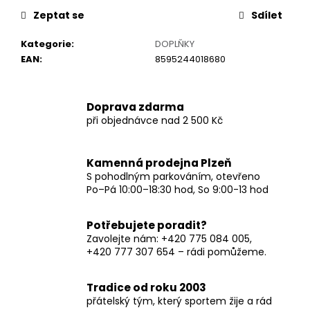
č
u
Zeptat se
Sdílet
j
Kategorie
:
DOPLŇKY
e
EAN
:
8595244018680
m
e
Doprava zdarma
při objednávce nad 2 500 Kč
Kamenná prodejna Plzeň
S pohodlným parkováním, otevřeno
Po–Pá 10:00–18:30 hod, So 9:00-13 hod
Potřebujete poradit?
Zavolejte nám: +420 775 084 005,
+420 777 307 654 – rádi pomůžeme.
Tradice od roku 2003
přátelský tým, který sportem žije a rád