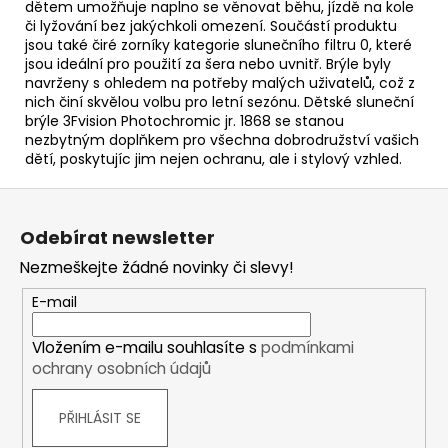
dětem umožňuje naplno se věnovat běhu, jízdě na kole
či lyžování bez jakýchkoli omezení. Součástí produktu
jsou také čiré zorníky kategorie slunečního filtru 0, které
jsou ideální pro použití za šera nebo uvnitř. Brýle byly
navrženy s ohledem na potřeby malých uživatelů, což z
nich činí skvělou volbu pro letní sezónu. Dětské sluneční
brýle 3Fvision Photochromic jr. 1868 se stanou
nezbytným doplňkem pro všechna dobrodružství vašich
dětí, poskytujíc jim nejen ochranu, ale i stylový vzhled.
Z
á
Odebírat newsletter
p
Nezmeškejte žádné novinky či slevy!
a
t
E-mail
í
Vložením e-mailu souhlasíte s
podmínkami
ochrany osobních údajů
PŘIHLÁSIT SE