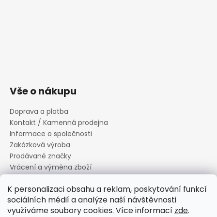
Vše o nákupu
Doprava a platba
Kontakt / Kamenná prodejna
Informace o společnosti
Zakázková výroba
Prodávané značky
Vrácení a výměna zboží
Zásady zpracování osobních údajů
K personalizaci obsahu a reklam, poskytování funkcí
Informace o souborech cookies
sociálních médií a analýze naší návštěvnosti
Reklamační řád
využíváme soubory cookies. Více informací
zde
.
Obchodní podmínky