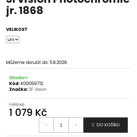
je
a
jr. 1868
0,0
z
j
5
í
hvězdiček.
VELIKOST
t
?
Můžeme doručit do:
11.8.2026
HLEDAT
Skladem
Kód:
K00059712
Značka:
3F Vision
D
o
1 199 Kč
1 079 Kč
p
o
Měrná
r
DO KOŠÍKU
cena:
u