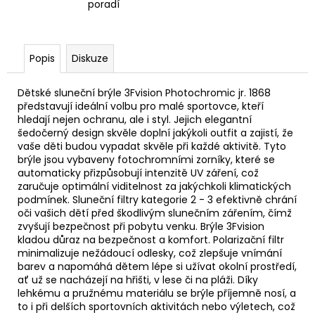
poradí
Popis
Diskuze
Dětské sluneční brýle 3Fvision Photochromic jr. 1868
představují ideální volbu pro malé sportovce, kteří
hledají nejen ochranu, ale i styl. Jejich elegantní
šedočerný design skvěle doplní jakýkoli outfit a zajistí, že
vaše děti budou vypadat skvěle při každé aktivitě. Tyto
brýle jsou vybaveny fotochromními zorníky, které se
automaticky přizpůsobují intenzitě UV záření, což
zaručuje optimální viditelnost za jakýchkoli klimatických
podmínek. Sluneční filtry kategorie 2 - 3 efektivně chrání
oči vašich dětí před škodlivým slunečním zářením, čímž
zvyšují bezpečnost při pobytu venku. Brýle 3Fvision
kladou důraz na bezpečnost a komfort. Polarizační filtr
minimalizuje nežádoucí odlesky, což zlepšuje vnímání
barev a napomáhá dětem lépe si užívat okolní prostředí,
ať už se nacházejí na hřišti, v lese či na pláži. Díky
lehkému a pružnému materiálu se brýle příjemně nosí, a
to i při delších sportovních aktivitách nebo výletech, což