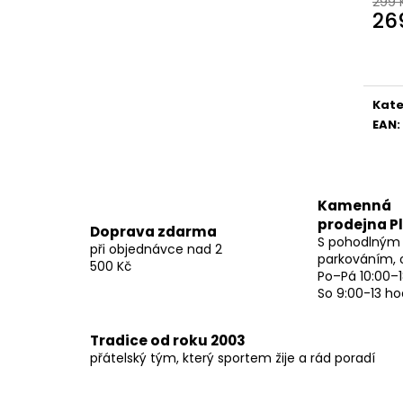
299 
26
Měr
cena
Kate
EAN
:
Kamenná
prodejna P
Doprava zdarma
S pohodlným
při objednávce nad 2
parkováním, 
500 Kč
Po–Pá 10:00–1
So 9:00-13 ho
Tradice od roku 2003
přátelský tým, který sportem žije a rád poradí