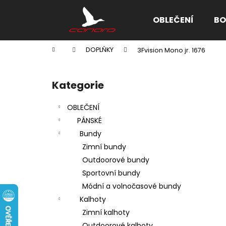
K
Přejít
na
o
OBLEČENÍ
BO
obsah
Zpět
Zpět
š
do
do
í
Domů
DOPLŇKY
3Fvision Mono jr. 1676
k
obchodu
obchodu
P
o
Kategorie
Přeskočit
s
kategorie
t
OBLEČENÍ
r
PÁNSKÉ
a
Bundy
n
Zimní bundy
n
Outdoorové bundy
í
Sportovní bundy
p
Módní a volnočasové bundy
a
Kalhoty
n
Zimní kalhoty
e
Outdoorové kalhoty