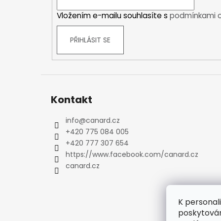
í
Kraťasy
Vložením e-mailu souhlasíte s
podmínkami o
Trika a košile
Šaty, sukně
PŘIHLÁSIT SE
Mikiny
Vesty
Ponožky
Zimní ponožky
Outdoorové ponožky
Kontakt
Sportovní ponožky
info
@
canard.cz
Kompresní ponožky
+420 775 084 005
Čepice, čelenky
+420 777 307 654
Rukavice
https://www.facebook.com/canard.cz
Plavky
canard.cz
Ostatní
DĚTSKÉ
Bundy
K personal
Zimní bundy
poskytován