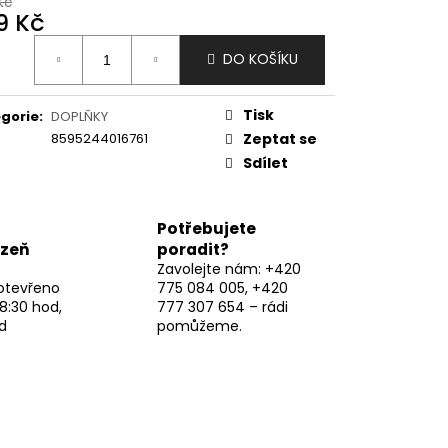
Kč
9 Kč
ná
DO KOŠÍKU
:
Tisk
gorie
:
DOPLŇKY
8595244016761
Zeptat se
Sdílet
Potřebujete
lzeň
poradit?
Zavolejte nám: +420
otevřeno
775 084 005, +420
8:30 hod,
777 307 654 – rádi
d
pomůžeme.