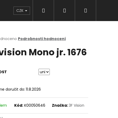
Hledat
Přihlášení
Nákupní
Značky
CZK
košík
rné
odnoceno
Podrobnosti hodnocení
cení
vision Mono jr. 1676
ktu
OST
ček.
e doručit do:
11.8.2026
adem
Kód:
K00050646
Značka:
3F Vision