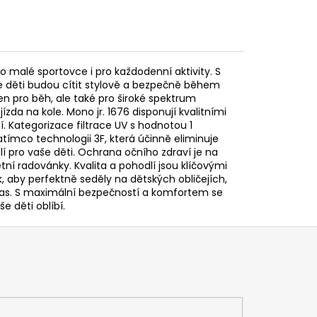
ro malé sportovce i pro každodenní aktivity. S
 děti budou cítit stylově a bezpečně během
en pro běh, ale také pro široké spektrum
jízda na kole. Mono jr. 1676 disponují kvalitními
ní. Kategorizace filtrace UV s hodnotou 1
ímco technologii 3F, která účinně eliminuje
lí pro vaše děti. Ochrana očního zdraví je na
ní radovánky. Kvalita a pohodlí jsou klíčovými
, aby perfektně seděly na dětských obličejích,
ný čas. S maximální bezpečností a komfortem se
še děti oblíbí.