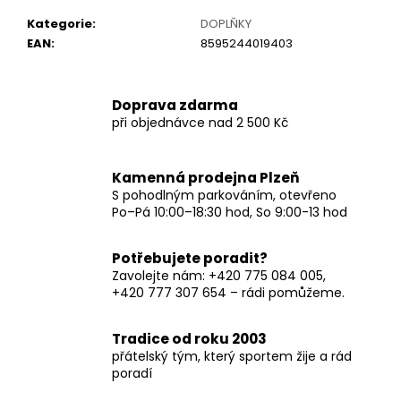
č
u
Kategorie
:
DOPLŇKY
j
EAN
:
8595244019403
e
m
e
Doprava zdarma
při objednávce nad 2 500 Kč
Kamenná prodejna Plzeň
S pohodlným parkováním, otevřeno
Po–Pá 10:00–18:30 hod, So 9:00-13 hod
Potřebujete poradit?
Zavolejte nám: +420 775 084 005,
+420 777 307 654 – rádi pomůžeme.
Tradice od roku 2003
přátelský tým, který sportem žije a rád
poradí