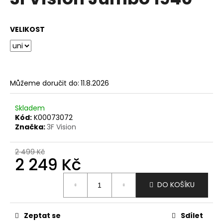
je
a
0,0
z
j
VELIKOST
5
í
hvězdiček.
t
?
Můžeme doručit do:
11.8.2026
Skladem
HLEDAT
Kód:
K00073072
Značka:
3F Vision
2 499 Kč
D
2 249 Kč
o
Měrná
p
DO KOŠÍKU
cena:
o
r
u
Zeptat se
Sdílet