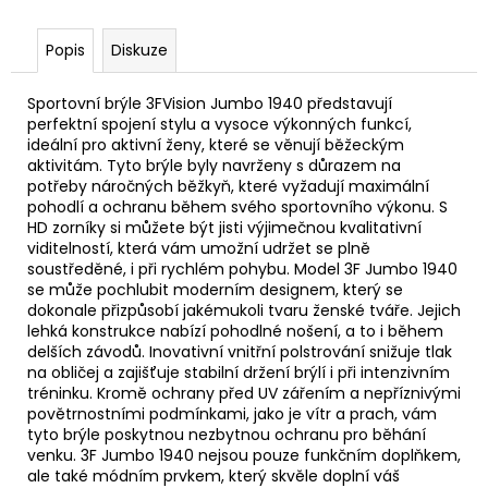
Popis
Diskuze
Sportovní brýle 3FVision Jumbo 1940 představují
perfektní spojení stylu a vysoce výkonných funkcí,
ideální pro aktivní ženy, které se věnují běžeckým
aktivitám. Tyto brýle byly navrženy s důrazem na
potřeby náročných běžkyň, které vyžadují maximální
pohodlí a ochranu během svého sportovního výkonu. S
HD zorníky si můžete být jisti výjimečnou kvalitativní
viditelností, která vám umožní udržet se plně
soustředěné, i při rychlém pohybu. Model 3F Jumbo 1940
se může pochlubit moderním designem, který se
dokonale přizpůsobí jakémukoli tvaru ženské tváře. Jejich
lehká konstrukce nabízí pohodlné nošení, a to i během
delších závodů. Inovativní vnitřní polstrování snižuje tlak
na obličej a zajišťuje stabilní držení brýlí i při intenzivním
tréninku. Kromě ochrany před UV zářením a nepříznivými
povětrnostními podmínkami, jako je vítr a prach, vám
tyto brýle poskytnou nezbytnou ochranu pro běhání
venku. 3F Jumbo 1940 nejsou pouze funkčním doplňkem,
ale také módním prvkem, který skvěle doplní váš