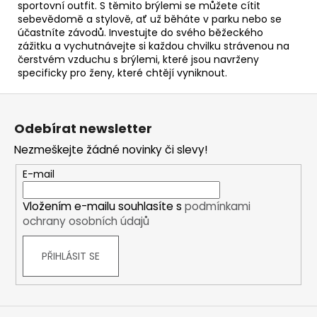
sportovní outfit. S těmito brýlemi se můžete cítit
sebevědomě a stylově, ať už běháte v parku nebo se
účastníte závodů. Investujte do svého běžeckého
zážitku a vychutnávejte si každou chvilku strávenou na
čerstvém vzduchu s brýlemi, které jsou navrženy
specificky pro ženy, které chtějí vyniknout.
Z
á
Odebírat newsletter
p
Nezmeškejte žádné novinky či slevy!
a
t
E-mail
í
Vložením e-mailu souhlasíte s
podmínkami
ochrany osobních údajů
PŘIHLÁSIT SE