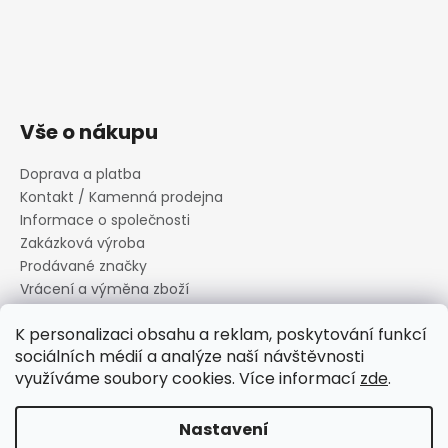
Vše o nákupu
Doprava a platba
Kontakt / Kamenná prodejna
Informace o společnosti
Zakázková výroba
Prodávané značky
Vrácení a výměna zboží
Zásady zpracování osobních údajů
K personalizaci obsahu a reklam, poskytování funkcí
Informace o souborech cookies
sociálních médií a analýze naší návštěvnosti
Reklamační řád
využíváme soubory cookies. Více informací
zde
.
Obchodní podmínky
Nastavení
Vytvořil Shoptet