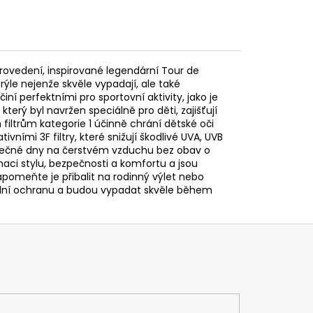
provedení, inspirované legendární Tour de
brýle nejenže skvěle vypadají, ale také
í perfektními pro sportovní aktivity, jako je
rý byl navržen speciálně pro děti, zajišťují
filtrům kategorie 1 účinně chrání dětské oči
ními 3F filtry, které snižují škodlivé UVA, UVB
unečné dny na čerstvém vzduchu bez obav o
naci stylu, bezpečnosti a komfortu a jsou
meňte je přibalit na rodinný výlet nebo
imální ochranu a budou vypadat skvěle během