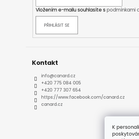
í
Kraťasy
Vložením e-mailu souhlasíte s
podmínkami o
Trika a košile
Šaty, sukně
PŘIHLÁSIT SE
Mikiny
Vesty
Ponožky
Zimní ponožky
Outdoorové ponožky
Kontakt
Sportovní ponožky
info
@
canard.cz
Kompresní ponožky
+420 775 084 005
Čepice, čelenky
+420 777 307 654
Rukavice
https://www.facebook.com/canard.cz
Plavky
canard.cz
Ostatní
DĚTSKÉ
Bundy
K personal
Zimní bundy
poskytován