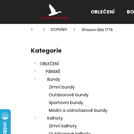
K
Přejít
na
o
OBLEČENÍ
BO
obsah
Zpět
Zpět
š
do
do
í
Domů
DOPLŇKY
3Fvision Bits 1776
k
obchodu
obchodu
P
o
Kategorie
Přeskočit
s
kategorie
t
OBLEČENÍ
r
PÁNSKÉ
a
Bundy
n
Zimní bundy
n
Outdoorové bundy
í
Sportovní bundy
p
Módní a volnočasové bundy
a
Kalhoty
n
Zimní kalhoty
e
Outdoorové kalhoty