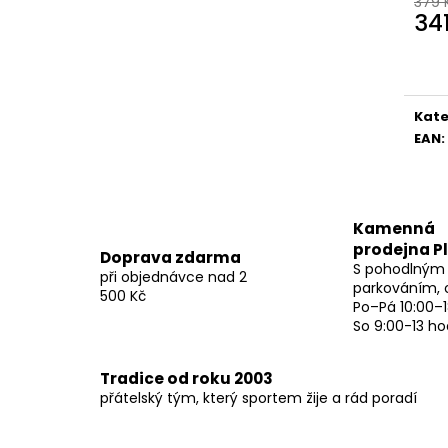
379 
34
Měr
cena
Kate
EAN
:
Kamenná
prodejna P
Doprava zdarma
S pohodlným
při objednávce nad 2
parkováním, 
500 Kč
Po–Pá 10:00–1
So 9:00-13 ho
Tradice od roku 2003
přátelský tým, který sportem žije a rád poradí