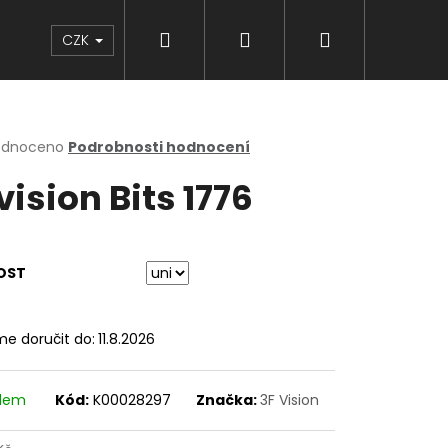
Hledat
Přihlášení
Nákupní
Značky
CZK
košík
rné
odnoceno
Podrobnosti hodnocení
cení
vision Bits 1776
ktu
OST
ček.
e doručit do:
11.8.2026
adem
Kód:
K00028297
Značka:
3F Vision