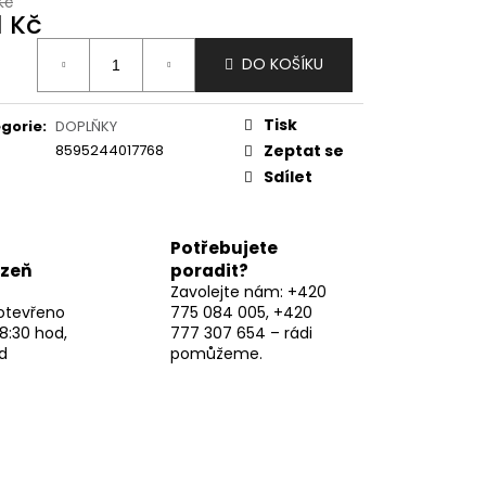
Kč
1 Kč
ná
DO KOŠÍKU
:
Tisk
gorie
:
DOPLŇKY
8595244017768
Zeptat se
Sdílet
Potřebujete
lzeň
poradit?
Zavolejte nám: +420
otevřeno
775 084 005, +420
8:30 hod,
777 307 654 – rádi
d
pomůžeme.