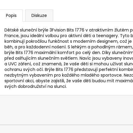
Popis
Diskuze
Dětské sluneční brýle 3Fvision Bits 1776 v atraktivním žlutém 
France, jsou ideální volbou pro aktivní děti a teenagery. Tyto 
kombinují pokročilou funkčnost s moderním designem, což je čin
běh, a pro každodenní nošení. S lehkým a pohodlným rámem, kte
brýle Bits 1776 maximální komfort po celý den. Díky slunečním 
před oslňujícím slunečním světlem. Navíc jsou vybaveny inovativ
a UVC záření, což znamená, že vaše děti si mohou užívat sl
ochranu svých očí. Brýle Bits 1776 představují perfektní kombi
nezbytným vybavením pro každého mladého sportovce. Nezapo
sportovní akci, abyste zajistili, že vaše děti budou mít max
svých dobrodružství na slunci.