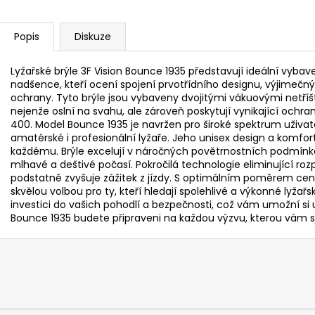
Popis
Diskuze
Lyžařské brýle 3F Vision Bounce 1935 představují ideální vyb
nadšence, kteří ocení spojení prvotřídního designu, výjimeč
ochrany. Tyto brýle jsou vybaveny dvojitými vákuovými netříšti
nejenže oslní na svahu, ale zároveň poskytují vynikající ochran
400. Model Bounce 1935 je navržen pro široké spektrum uživatel
amatérské i profesionální lyžaře. Jeho unisex design a komfort
každému. Brýle excelují v náročných povětrnostních podmínká
mlhavé a deštivé počasí. Pokročilá technologie eliminující rozpt
podstatně zvyšuje zážitek z jízdy. S optimálním poměrem ceny
skvělou volbou pro ty, kteří hledají spolehlivé a výkonné lyža
investici do vašich pohodlí a bezpečnosti, což vám umožní si u
Bounce 1935 budete připraveni na každou výzvu, kterou vám sj