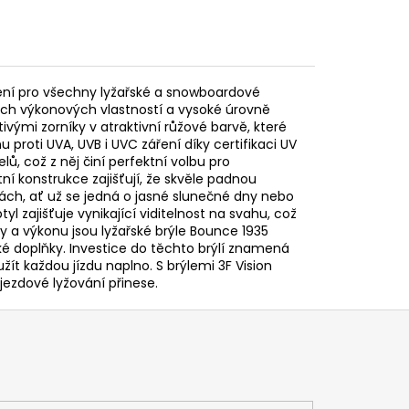
avení pro všechny lyžařské a snowboardové
ných výkonových vlastností a vysoké úrovně
vými zorníky v atraktivní růžové barvě, které
u proti UVA, UVB i UVC záření díky certifikaci UV
ů, což z něj činí perfektní volbu pro
ní konstrukce zajišťují, že skvěle padnou
ch, ať už se jedná o jasné slunečné dny nebo
yl zajišťuje vynikající viditelnost na svahu, což
 a výkonu jsou lyžařské brýle Bounce 1935
řské doplňky. Investice do těchto brýlí znamená
žít každou jízdu naplno. S brýlemi 3F Vision
ezdové lyžování přinese.