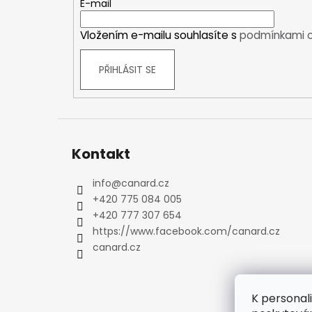
t
E-mail
Kraťasy
í
Trika a košile
Vložením e-mailu souhlasíte s
podmínkami o
Šaty, sukně
Mikiny
PŘIHLÁSIT SE
Vesty
Ponožky
Zimní ponožky
Outdoorové ponožky
Kontakt
Sportovní ponožky
Kompresní ponožky
info
@
canard.cz
Čepice, čelenky
+420 775 084 005
Rukavice
+420 777 307 654
Plavky
https://www.facebook.com/canard.cz
Ostatní
canard.cz
DĚTSKÉ
Bundy
K personal
Zimní bundy