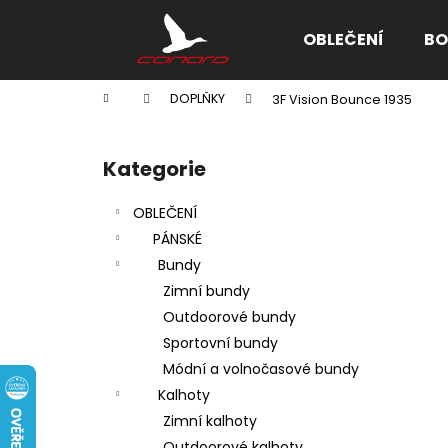
K
Přejít
na
o
OBLEČENÍ
BO
obsah
Zpět
Zpět
š
do
do
í
Domů
DOPLŇKY
3F Vision Bounce 1935
k
obchodu
obchodu
P
o
Kategorie
Přeskočit
s
kategorie
t
OBLEČENÍ
r
PÁNSKÉ
a
Bundy
n
Zimní bundy
n
Outdoorové bundy
í
Sportovní bundy
p
Módní a volnočasové bundy
a
Kalhoty
n
Zimní kalhoty
e
Outdoorové kalhoty