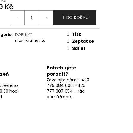
9 Kč
9 Kč
ná
DO KOŠÍKU
:
Tisk
gorie
:
DOPLŇKY
8595244019359
Zeptat se
Sdílet
Potřebujete
lzeň
poradit?
Zavolejte nám: +420
otevřeno
775 084 005, +420
8:30 hod,
777 307 654 – rádi
d
pomůžeme.