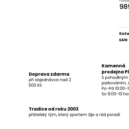
1 09
98
Měr
cena
Kate
EAN
:
Kamenná
prodejna P
Doprava zdarma
S pohodlným
při objednávce nad 2
parkováním, 
500 Kč
Po–Pá 10:00–1
So 9:00-13 ho
Tradice od roku 2003
přátelský tým, který sportem žije a rád poradí