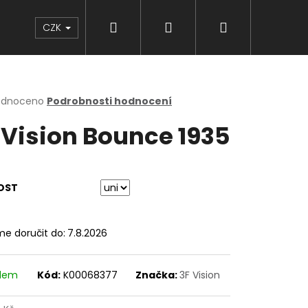
Hledat
Přihlášení
Nákupní
Značky
CZK
košík
rné
odnoceno
Podrobnosti hodnocení
cení
 Vision Bounce 1935
ktu
OST
ček.
e doručit do:
7.8.2026
adem
Kód:
K00068377
Značka:
3F Vision