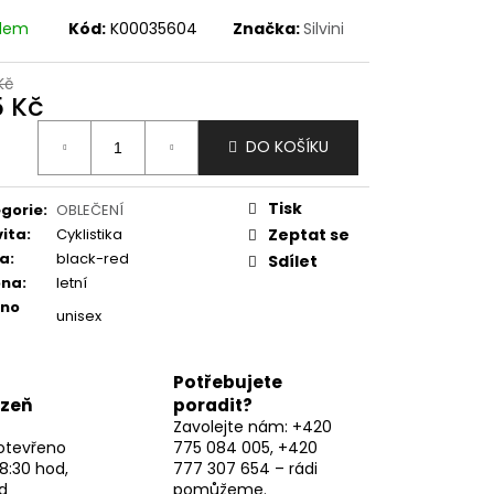
adem
Kód:
K00035604
Značka:
Silvini
Kč
5 Kč
ná
DO KOŠÍKU
:
Tisk
gorie
:
OBLEČENÍ
vita
:
Cyklistika
Zeptat se
va
:
black-red
Sdílet
óna
:
letní
eno
unisex
Potřebujete
lzeň
poradit?
Zavolejte nám: +420
otevřeno
775 084 005, +420
8:30 hod,
777 307 654 – rádi
d
pomůžeme.