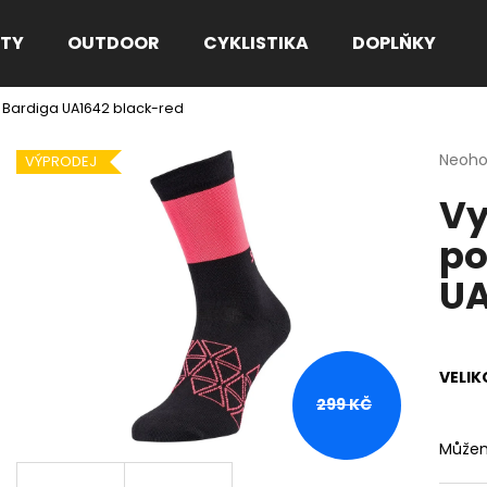
TY
OUTDOOR
CYKLISTIKA
DOPLŇKY
y Bardiga UA1642 black-red
Co potřebujete najít?
Průmě
Neoh
VÝPRODEJ
hodno
Vy
produ
HLEDAT
je
po
0,0
z
UA
5
Doporučujeme
hvězdi
VELIK
299 KČ
Můžem