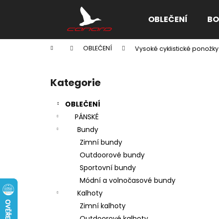
K
Přejít
na
o
OBLEČENÍ
BO
obsah
Zpět
Zpět
š
do
do
í
Domů
OBLEČENÍ
Vysoké cyklistické ponožk
k
obchodu
obchodu
P
o
Kategorie
Přeskočit
s
kategorie
t
OBLEČENÍ
r
PÁNSKÉ
a
Bundy
n
Zimní bundy
n
Outdoorové bundy
í
Sportovní bundy
p
Módní a volnočasové bundy
a
Kalhoty
n
Zimní kalhoty
e
Outdoorové kalhoty