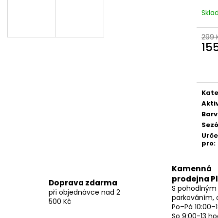
Skl
299 
15
Měr
cena
Kate
Akti
Bar
Sez
Urč
pro
:
Kamenná
prodejna P
Doprava zdarma
S pohodlným
při objednávce nad 2
parkováním, 
500 Kč
Po–Pá 10:00–1
So 9:00-13 ho