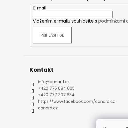
a
Kraťasy
t
E-mail
Trika a košile
í
Šaty, sukně
Vložením e-mailu souhlasíte s
podmínkami o
Mikiny
Vesty
PŘIHLÁSIT SE
Ponožky
Zimní ponožky
Outdoorové ponožky
Sportovní ponožky
Kontakt
Kompresní ponožky
Čepice, čelenky
info
@
canard.cz
Rukavice
+420 775 084 005
Plavky
+420 777 307 654
Ostatní
https://www.facebook.com/canard.cz
DĚTSKÉ
canard.cz
Bundy
Zimní bundy