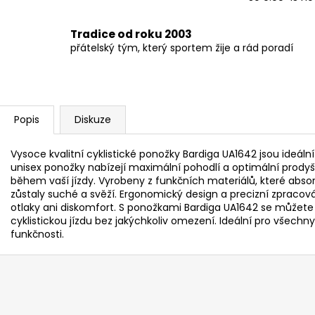
Tradice od roku 2003
přátelský tým, který sportem žije a rád poradí
Popis
Diskuze
Vysoce kvalitní cyklistické ponožky Bardiga UA1642 jsou ideální 
unisex ponožky nabízejí maximální pohodlí a optimální prodyšn
během vaší jízdy. Vyrobeny z funkčních materiálů, které absor
zůstaly suché a svěží. Ergonomický design a precizní zpracován
otlaky ani diskomfort. S ponožkami Bardiga UA1642 se můžete 
cyklistickou jízdu bez jakýchkoliv omezení. Ideální pro všechny 
funkčnosti.