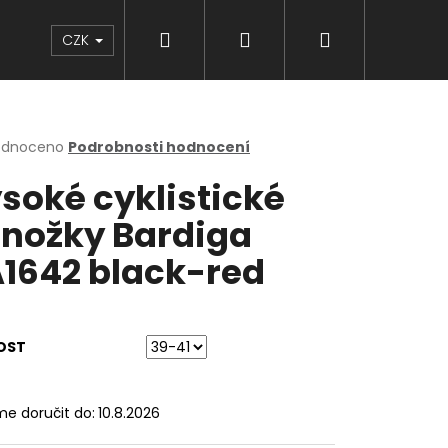
Hledat
Přihlášení
Nákupní
Značky
CZK
košík
rné
odnoceno
Podrobnosti hodnocení
cení
soké cyklistické
ktu
nožky Bardiga
1642 black-red
ček.
OST
e doručit do:
10.8.2026