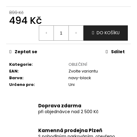
č
u
899 Kč
j
494 Kč
e
m
Měrná
DO KOŠÍKU
e
cena:
Zeptat se
Sdílet
Kategorie
:
OBLEČENÍ
EAN
:
Zvolte variantu
Barva
:
navy-black
Určeno pro
:
Uni
Doprava zdarma
při objednávce nad 2 500 Kč
Kamenná prodejna Plzeň
S pohodlným parkováním, otevřeno