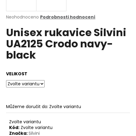
a
j
Průměrné
Neohodnoceno
Podrobnosti hodnocení
í
hodnocení
Unisex rukavice Silvini
produktu
t
je
?
UA2125 Crodo navy-
0,0
z
black
5
hvězdiček.
HLEDAT
VELIKOST
D
o
Můžeme doručit do:
Zvolte variantu
p
o
Zvolte variantu
r
Kód:
Zvolte variantu
u
Značka:
Silvini