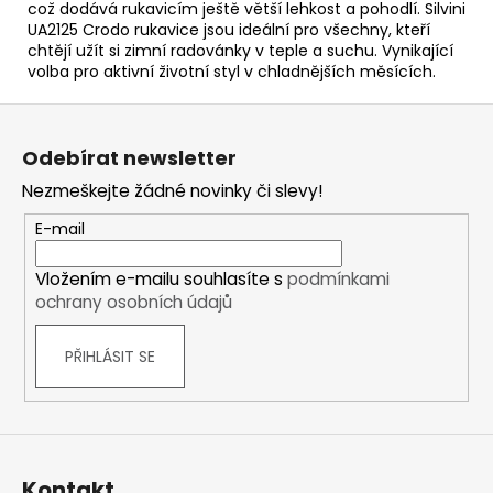
což dodává rukavicím ještě větší lehkost a pohodlí. Silvini
UA2125 Crodo rukavice jsou ideální pro všechny, kteří
chtějí užít si zimní radovánky v teple a suchu. Vynikající
volba pro aktivní životní styl v chladnějších měsících.
Z
á
Odebírat newsletter
p
Nezmeškejte žádné novinky či slevy!
a
t
E-mail
í
Vložením e-mailu souhlasíte s
podmínkami
ochrany osobních údajů
PŘIHLÁSIT SE
Kontakt