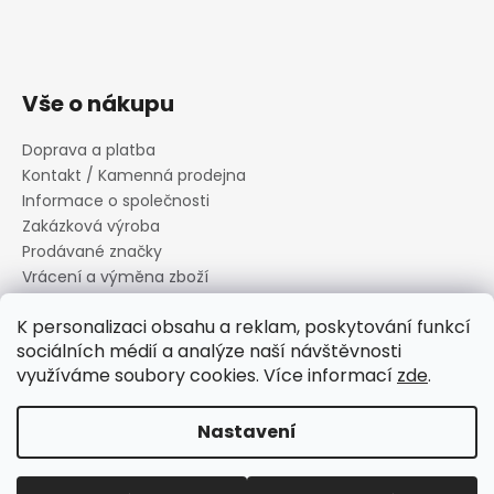
Vše o nákupu
Doprava a platba
Kontakt / Kamenná prodejna
Informace o společnosti
Zakázková výroba
Prodávané značky
Vrácení a výměna zboží
Zásady zpracování osobních údajů
K personalizaci obsahu a reklam, poskytování funkcí
Informace o souborech cookies
sociálních médií a analýze naší návštěvnosti
Reklamační řád
využíváme soubory cookies. Více informací
zde
.
Obchodní podmínky
Nastavení
Vytvořil Shoptet
Copyright 2026
Canard s.r.o.
. Všechna práva vyhrazena.