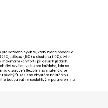
m pro každého cyklistu, který hledá pohodlí a
(75%), siltexu (15%) a elastanu (10%), tyto
e maximální komfort i při delších jízdách.
ich činí skvělou volbu pro každého, kdo se
ému a zároveň flexibilnímu materiálu se
iku puchýřů. Ať už se chystáte na krátkou
Calitre budou vaším spolehlivým partnerem na