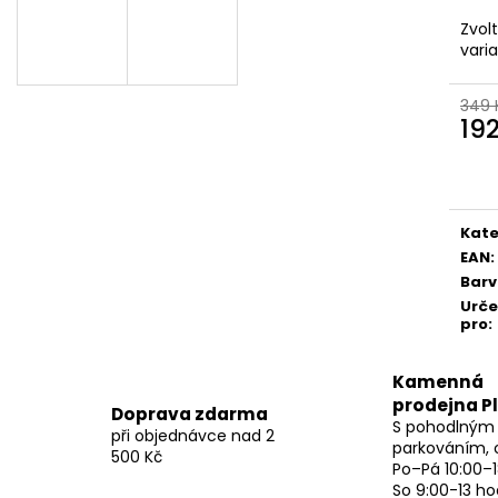
Zvol
vari
349 
19
Měr
cena
Kate
EAN
:
Bar
Urč
pro
:
Kamenná
prodejna P
Doprava zdarma
S pohodlným
při objednávce nad 2
parkováním, 
500 Kč
Po–Pá 10:00–1
So 9:00-13 ho