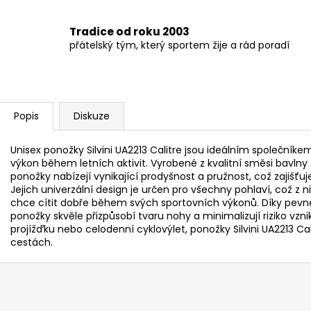
Tradice od roku 2003
přátelský tým, který sportem žije a rád poradí
Popis
Diskuze
Unisex ponožky Silvini UA2213 Calitre jsou ideálním společníke
výkon během letních aktivit. Vyrobené z kvalitní směsi bavlny 
ponožky nabízejí vynikající prodyšnost a pružnost, což zajišťuj
Jejich univerzální design je určen pro všechny pohlaví, což z n
chce cítit dobře během svých sportovních výkonů. Díky pevn
ponožky skvěle přizpůsobí tvaru nohy a minimalizují riziko vzn
projížďku nebo celodenní cyklovýlet, ponožky Silvini UA2213 
cestách.