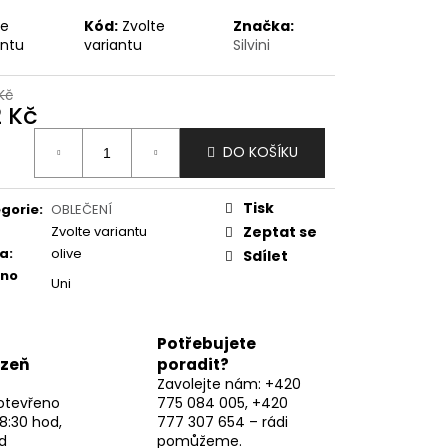
te
Kód:
Zvolte
Značka:
antu
variantu
Silvini
Kč
2 Kč
ná
DO KOŠÍKU
:
Tisk
gorie
:
OBLEČENÍ
Zvolte variantu
Zeptat se
va
:
olive
Sdílet
eno
Uni
Potřebujete
lzeň
poradit?
Zavolejte nám: +420
otevřeno
775 084 005, +420
8:30 hod,
777 307 654 – rádi
d
pomůžeme.