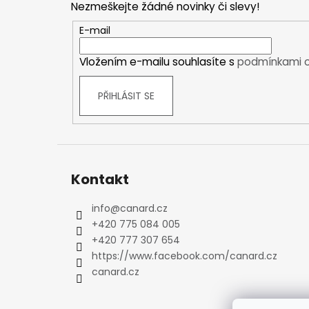
Nezmeškejte žádné novinky či slevy!
Kraťasy
a
Trika a košile
t
E-mail
Šaty, sukně
í
Vložením e-mailu souhlasíte s
podmínkami o
Mikiny
Vesty
PŘIHLÁSIT SE
Ponožky
Zimní ponožky
Outdoorové ponožky
Sportovní ponožky
Kompresní ponožky
Kontakt
Čepice, čelenky
Rukavice
info
@
canard.cz
+420 775 084 005
Plavky
+420 777 307 654
Ostatní
https://www.facebook.com/canard.cz
DĚTSKÉ
canard.cz
Bundy
Zimní bundy