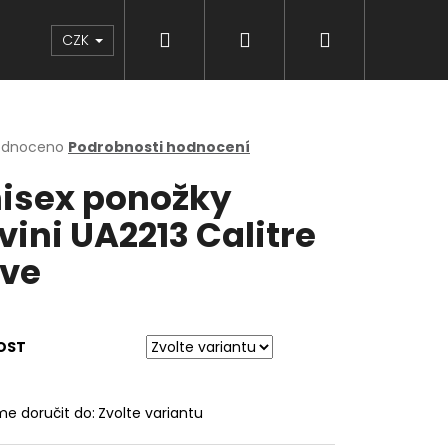
Hledat
Přihlášení
Nákupní
Značky
CZK
košík
rné
odnoceno
Podrobnosti hodnocení
cení
isex ponožky
ktu
lvini UA2213 Calitre
ive
ček.
OST
e doručit do:
Zvolte variantu