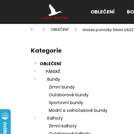
K
Přejít
na
o
OBLEČENÍ
BO
obsah
Zpět
Zpět
š
do
do
í
Domů
OBLEČENÍ
Unisex ponožky Silvini UA221
k
obchodu
obchodu
P
o
Kategorie
Přeskočit
s
kategorie
t
OBLEČENÍ
r
PÁNSKÉ
a
Bundy
n
Zimní bundy
n
Outdoorové bundy
í
Sportovní bundy
p
Módní a volnočasové bundy
a
Kalhoty
n
Zimní kalhoty
e
Outdoorové kalhoty