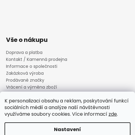
Vše o nákupu
Doprava a platba
Kontakt / Kamenná prodejna
Informace o společnosti
Zakázková výroba
Prodávané značky
Vrácení a výměna zboží
Zásady zpracování osobních údajů
K personalizaci obsahu a reklam, poskytování funkcí
Informace o souborech cookies
sociálních médií a analýze naší návštěvnosti
Reklamační řád
využíváme soubory cookies. Více informací
zde
.
Obchodní podmínky
Nastavení
Vytvořil Shoptet