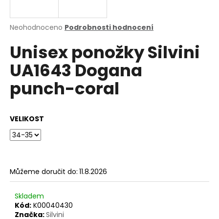
a
j
Průměrné
Neohodnoceno
Podrobnosti hodnocení
í
hodnocení
Unisex ponožky Silvini
produktu
t
je
?
UA1643 Dogana
0,0
z
punch-coral
5
hvězdiček.
HLEDAT
VELIKOST
D
o
Můžeme doručit do:
11.8.2026
p
o
Skladem
r
Kód:
K00040430
u
Značka:
Silvini