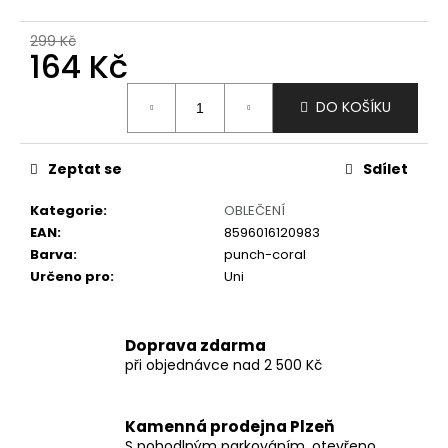
č
u
299 Kč
j
164 Kč
e
m
Měrná
DO KOŠÍKU
e
cena:
Zeptat se
Sdílet
Kategorie
:
OBLEČENÍ
EAN
:
8596016120983
Barva
:
punch-coral
Určeno pro
:
Uni
Doprava zdarma
při objednávce nad 2 500 Kč
Kamenná prodejna Plzeň
S pohodlným parkováním, otevřeno