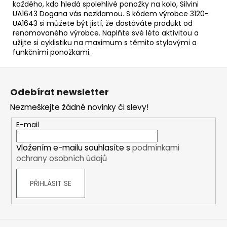
každého, kdo hledá spolehlivé ponožky na kolo, Silvini
UA1643 Dogana vás nezklamou. S kódem výrobce 3120-
UA1643 si můžete být jistí, že dostáváte produkt od
renomovaného výrobce. Naplňte své léto aktivitou a
užijte si cyklistiku na maximum s těmito stylovými a
funkčními ponožkami.
Z
á
Odebírat newsletter
p
Nezmeškejte žádné novinky či slevy!
a
t
E-mail
í
Vložením e-mailu souhlasíte s
podmínkami
ochrany osobních údajů
PŘIHLÁSIT SE