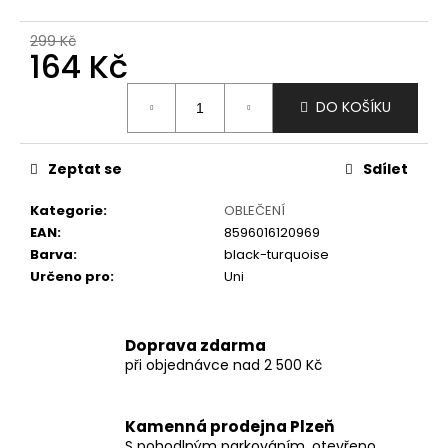
č
u
299 Kč
j
164 Kč
e
m
Měrná
DO KOŠÍKU
e
cena:
Zeptat se
Sdílet
Kategorie
:
OBLEČENÍ
EAN
:
8596016120969
Barva
:
black-turquoise
Určeno pro
:
Uni
Doprava zdarma
při objednávce nad 2 500 Kč
Kamenná prodejna Plzeň
S pohodlným parkováním, otevřeno