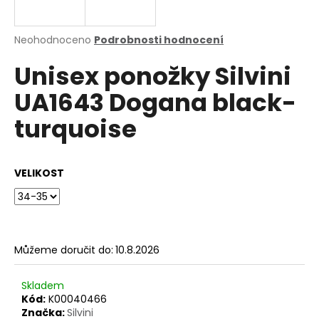
a
j
Průměrné
Neohodnoceno
Podrobnosti hodnocení
í
hodnocení
Unisex ponožky Silvini
produktu
t
je
?
UA1643 Dogana black-
0,0
z
turquoise
5
hvězdiček.
HLEDAT
VELIKOST
D
o
Můžeme doručit do:
10.8.2026
p
o
Skladem
r
Kód:
K00040466
u
Značka:
Silvini