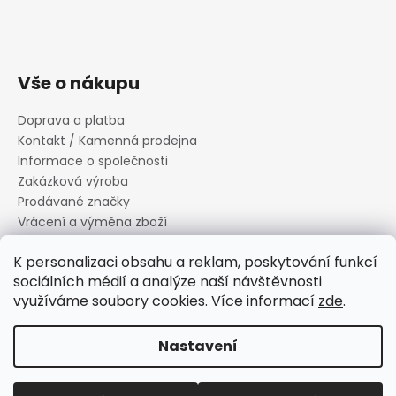
Vše o nákupu
Doprava a platba
Kontakt / Kamenná prodejna
Informace o společnosti
Zakázková výroba
Prodávané značky
Vrácení a výměna zboží
Zásady zpracování osobních údajů
K personalizaci obsahu a reklam, poskytování funkcí
Informace o souborech cookies
sociálních médií a analýze naší návštěvnosti
Reklamační řád
využíváme soubory cookies. Více informací
zde
.
Obchodní podmínky
Nastavení
Vytvořil Shoptet
Copyright 2026
Canard s.r.o.
. Všechna práva vyhrazena.