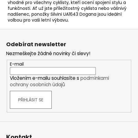
vhodné pro všechny cyklisty, kteří ocení spojení stylu a
funkčnosti. Ať už jste příležitostný cyklista nebo vášnivý
nadšenec, ponožky Silvini UA1643 Dogana jsou ideální
volbou pro vaši letní výbavu.
Z
á
Odebírat newsletter
p
Nezmeškejte žádné novinky či slevy!
a
t
E-mail
í
Vložením e-mailu souhlasíte s
podmínkami
ochrany osobních údajů
PŘIHLÁSIT SE
Kontakt