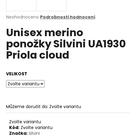
a
j
Průměrné
Neohodnoceno
Podrobnosti hodnocení
í
hodnocení
Unisex merino
produktu
t
je
?
ponožky Silvini UA1930
0,0
z
Priola cloud
5
hvězdiček.
HLEDAT
VELIKOST
D
o
Můžeme doručit do:
Zvolte variantu
p
o
Zvolte variantu
r
Kód:
Zvolte variantu
u
Značka:
Silvini