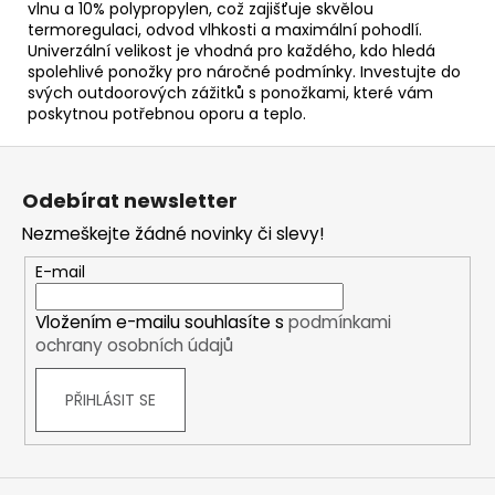
vlnu a 10% polypropylen, což zajišťuje skvělou
termoregulaci, odvod vlhkosti a maximální pohodlí.
Univerzální velikost je vhodná pro každého, kdo hledá
spolehlivé ponožky pro náročné podmínky. Investujte do
svých outdoorových zážitků s ponožkami, které vám
poskytnou potřebnou oporu a teplo.
Z
á
Odebírat newsletter
p
Nezmeškejte žádné novinky či slevy!
a
t
E-mail
í
Vložením e-mailu souhlasíte s
podmínkami
ochrany osobních údajů
PŘIHLÁSIT SE