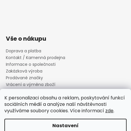
Vše o nákupu
Doprava a platba
Kontakt / Kamenná prodejna
Informace o společnosti
Zakázková výroba
Prodávané značky
Vrácení a výměna zboží
Zásady zpracování osobních údajů
K personalizaci obsahu a reklam, poskytování funkcí
Informace o souborech cookies
sociálních médií a analýze naší návštěvnosti
Reklamační řád
využíváme soubory cookies. Více informací
zde
.
Obchodní podmínky
Nastavení
Vytvořil Shoptet