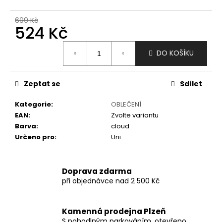
č
u
699 Kč
j
524 Kč
e
m
Měrná
DO KOŠÍKU
e
cena:
Zeptat se
Sdílet
Kategorie
:
OBLEČENÍ
EAN
:
Zvolte variantu
Barva
:
cloud
Určeno pro
:
Uni
Doprava zdarma
při objednávce nad 2 500 Kč
Kamenná prodejna Plzeň
S pohodlným parkováním, otevřeno