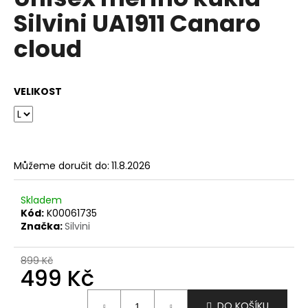
je
a
Silvini UA1911 Canaro
0,0
z
j
cloud
5
í
hvězdiček.
t
?
VELIKOST
HLEDAT
Můžeme doručit do:
11.8.2026
Skladem
Kód:
K00061735
D
Značka:
Silvini
o
p
899 Kč
o
499 Kč
r
u
Měrná
DO KOŠÍKU
cena: