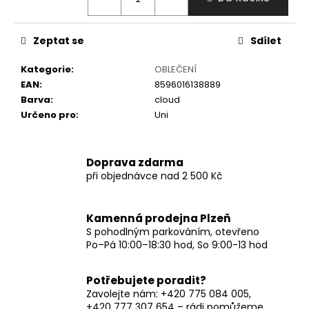
č
u
j
Zeptat se
Sdílet
e
m
Kategorie
:
OBLEČENÍ
e
EAN
:
8596016138889
Barva
:
cloud
Určeno pro
:
Uni
Doprava zdarma
při objednávce nad 2 500 Kč
Kamenná prodejna Plzeň
S pohodlným parkováním, otevřeno
Po–Pá 10:00–18:30 hod, So 9:00-13 hod
Potřebujete poradit?
Zavolejte nám: +420 775 084 005,
+420 777 307 654 – rádi pomůžeme.