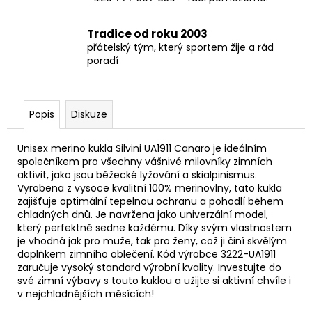
Tradice od roku 2003
přátelský tým, který sportem žije a rád
poradí
Popis
Diskuze
Unisex merino kukla Silvini UA1911 Canaro je ideálním
společníkem pro všechny vášnivé milovníky zimních
aktivit, jako jsou běžecké lyžování a skialpinismus.
Vyrobena z vysoce kvalitní 100% merinovlny, tato kukla
zajišťuje optimální tepelnou ochranu a pohodlí během
chladných dnů. Je navržena jako univerzální model,
který perfektně sedne každému. Díky svým vlastnostem
je vhodná jak pro muže, tak pro ženy, což ji činí skvělým
doplňkem zimního oblečení. Kód výrobce 3222-UA1911
zaručuje vysoký standard výrobní kvality. Investujte do
své zimní výbavy s touto kuklou a užijte si aktivní chvíle i
v nejchladnějších měsících!