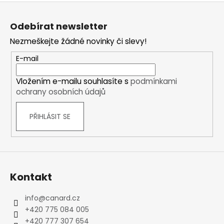
Z
á
Odebírat newsletter
p
Nezmeškejte žádné novinky či slevy!
a
t
E-mail
í
Vložením e-mailu souhlasíte s
podmínkami
ochrany osobních údajů
PŘIHLÁSIT SE
Kontakt
info
@
canard.cz
+420 775 084 005
+420 777 307 654