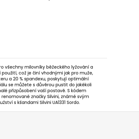
 pro všechny milovníky běžeckého lyžování a
í použití, což je činí vhodnými jak pro muže,
eru a 20 % spandexu, poskytují optimální
lu se můžete s důvěrou pustit do jakékoli
nalé přizpůsobení vaší postavě. S kódem
 od renomované značky Silvini, známé svým
žství s kšandami Silvini UA1331 Sordo.