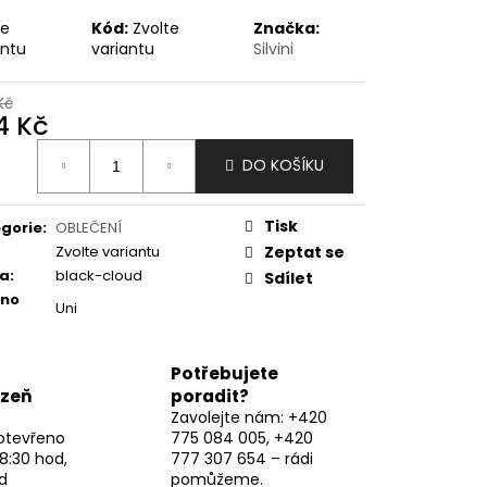
te
Kód:
Zvolte
Značka:
antu
variantu
Silvini
Kč
4 Kč
ná
DO KOŠÍKU
:
Tisk
gorie
:
OBLEČENÍ
Zvolte variantu
Zeptat se
va
:
black-cloud
Sdílet
eno
Uni
Potřebujete
lzeň
poradit?
Zavolejte nám: +420
otevřeno
775 084 005, +420
8:30 hod,
777 307 654 – rádi
d
pomůžeme.