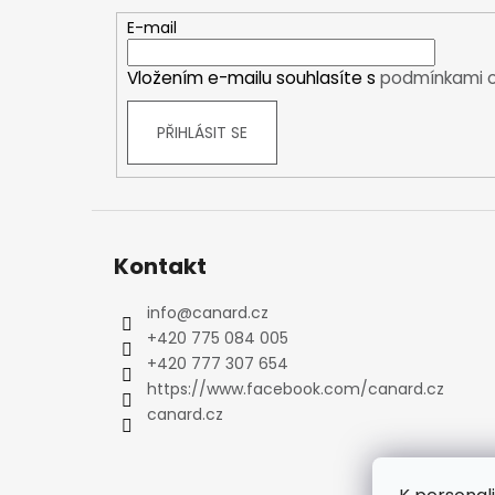
a
Kraťasy
t
E-mail
Trika a košile
í
Šaty, sukně
Vložením e-mailu souhlasíte s
podmínkami o
Mikiny
Vesty
PŘIHLÁSIT SE
Ponožky
Zimní ponožky
Outdoorové ponožky
Sportovní ponožky
Kontakt
Kompresní ponožky
Čepice, čelenky
info
@
canard.cz
Rukavice
+420 775 084 005
Plavky
+420 777 307 654
Ostatní
https://www.facebook.com/canard.cz
canard.cz
DĚTSKÉ
Bundy
Zimní bundy