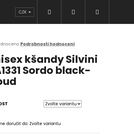
Hledat
Přihlášení
Nákupní
Značky
CZK
košík
rné
odnoceno
Podrobnosti hodnocení
cení
isex kšandy Silvini
ktu
1331 Sordo black-
oud
ček.
OST
e doručit do:
Zvolte variantu