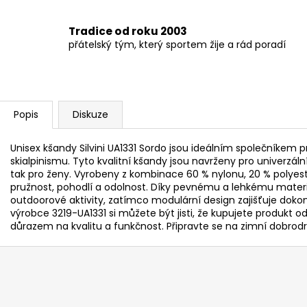
Tradice od roku 2003
přátelský tým, který sportem žije a rád poradí
Popis
Diskuze
Unisex kšandy Silvini UA1331 Sordo jsou ideálním společníkem
skialpinismu. Tyto kvalitní kšandy jsou navrženy pro univerzáln
tak pro ženy. Vyrobeny z kombinace 60 % nylonu, 20 % polyest
pružnost, pohodlí a odolnost. Díky pevnému a lehkému materiá
outdoorové aktivity, zatímco modulární design zajišťuje doko
výrobce 3219-UA1331 si můžete být jisti, že kupujete produkt
důrazem na kvalitu a funkčnost. Připravte se na zimní dobrodru