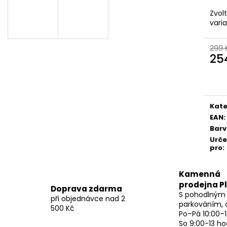
Zvol
vari
299 
25
Měr
cena
Kate
EAN
:
Bar
Urč
pro
:
Kamenná
prodejna P
Doprava zdarma
S pohodlným
při objednávce nad 2
parkováním, 
500 Kč
Po–Pá 10:00–1
So 9:00-13 ho