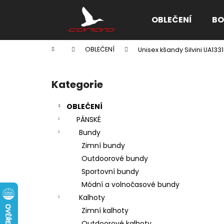
K
Přejít
na
o
OBLEČENÍ
BO
obsah
Zpět
Zpět
š
do
do
í
Domů
OBLEČENÍ
Unisex kšandy Silvini UA13
k
obchodu
obchodu
P
o
Kategorie
Přeskočit
s
kategorie
t
OBLEČENÍ
r
PÁNSKÉ
a
Bundy
n
Zimní bundy
n
Outdoorové bundy
í
Sportovní bundy
p
Módní a volnočasové bundy
a
Kalhoty
n
Zimní kalhoty
e
Outdoorové kalhoty