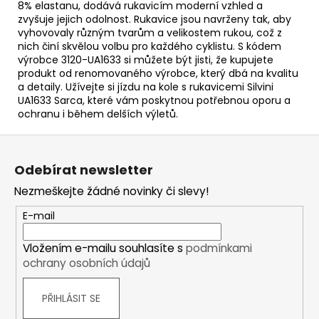
8% elastanu, dodává rukavicím moderní vzhled a
zvyšuje jejich odolnost. Rukavice jsou navrženy tak, aby
vyhovovaly různým tvarům a velikostem rukou, což z
nich činí skvělou volbu pro každého cyklistu. S kódem
výrobce 3120-UA1633 si můžete být jisti, že kupujete
produkt od renomovaného výrobce, který dbá na kvalitu
a detaily. Užívejte si jízdu na kole s rukavicemi Silvini
UA1633 Sarca, které vám poskytnou potřebnou oporu a
ochranu i během delších výletů.
Z
á
Odebírat newsletter
p
Nezmeškejte žádné novinky či slevy!
a
t
E-mail
í
Vložením e-mailu souhlasíte s
podmínkami
ochrany osobních údajů
PŘIHLÁSIT SE