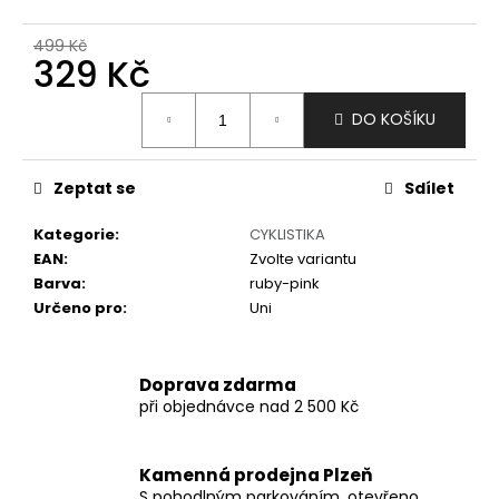
č
u
499 Kč
j
329 Kč
e
m
Měrná
DO KOŠÍKU
e
cena:
Zeptat se
Sdílet
Kategorie
:
CYKLISTIKA
EAN
:
Zvolte variantu
Barva
:
ruby-pink
Určeno pro
:
Uni
Doprava zdarma
při objednávce nad 2 500 Kč
Kamenná prodejna Plzeň
S pohodlným parkováním, otevřeno