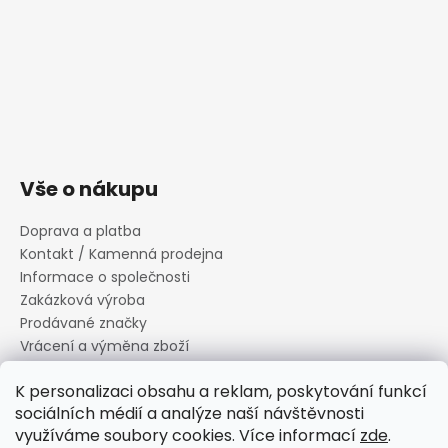
Vše o nákupu
Doprava a platba
Kontakt / Kamenná prodejna
Informace o společnosti
Zakázková výroba
Prodávané značky
Vrácení a výměna zboží
Zásady zpracování osobních údajů
K personalizaci obsahu a reklam, poskytování funkcí
Informace o souborech cookies
sociálních médií a analýze naší návštěvnosti
Reklamační řád
využíváme soubory cookies. Více informací
zde
.
Obchodní podmínky