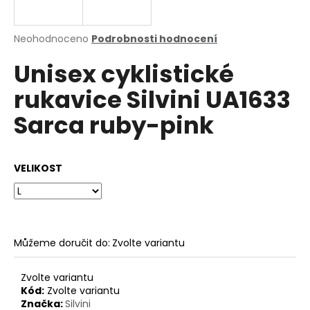
a
j
Průměrné
Neohodnoceno
Podrobnosti hodnocení
í
hodnocení
Unisex cyklistické
produktu
t
je
?
rukavice Silvini UA1633
0,0
z
Sarca ruby-pink
5
hvězdiček.
HLEDAT
VELIKOST
D
o
Můžeme doručit do:
Zvolte variantu
p
o
Zvolte variantu
r
Kód:
Zvolte variantu
u
Značka:
Silvini