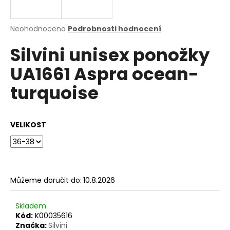
a
j
Průměrné
Neohodnoceno
Podrobnosti hodnocení
í
hodnocení
Silvini unisex ponožky
produktu
t
je
?
UA1661 Aspra ocean-
0,0
z
turquoise
5
hvězdiček.
HLEDAT
VELIKOST
D
o
Můžeme doručit do:
10.8.2026
p
o
Skladem
r
Kód:
K00035616
u
Značka:
Silvini