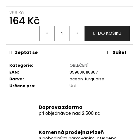
č
u
299 Kč
j
164 Kč
e
m
Měrná
DO KOŠÍKU
e
cena:
Zeptat se
Sdílet
Kategorie
:
OBLEČENÍ
EAN
:
8596016116887
Barva
:
ocean-turquoise
Určeno pro
:
Uni
Doprava zdarma
při objednávce nad 2 500 Kč
Kamenná prodejna Plzeň
S pohodlným parkováním, otevřeno