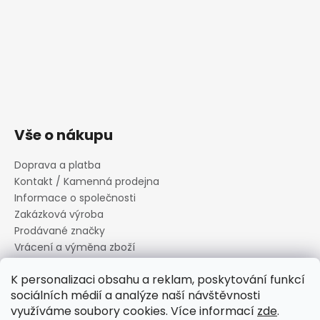
Vše o nákupu
Doprava a platba
Kontakt / Kamenná prodejna
Informace o společnosti
Zakázková výroba
Prodávané značky
Vrácení a výměna zboží
Zásady zpracování osobních údajů
K personalizaci obsahu a reklam, poskytování funkcí
Informace o souborech cookies
sociálních médií a analýze naší návštěvnosti
Reklamační řád
využíváme soubory cookies. Více informací
zde
.
Obchodní podmínky