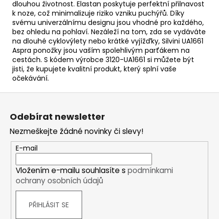
dlouhou životnost. Elastan poskytuje perfektní přilnavost
k noze, což minimalizuje riziko vzniku puchýřů. Díky
svému univerzálnímu designu jsou vhodné pro každého,
bez ohledu na pohlaví. Nezáleží na tom, zda se vydáváte
na dlouhé cyklovýlety nebo krátké vyjížďky, Silvini UA1661
Aspra ponožky jsou vaším spolehlivým parťákem na
cestách. S kódem výrobce 3120-UA1661 si můžete být
jisti, že kupujete kvalitní produkt, který splní vaše
očekávání.
Z
á
Odebírat newsletter
p
Nezmeškejte žádné novinky či slevy!
a
t
E-mail
í
Vložením e-mailu souhlasíte s
podmínkami
ochrany osobních údajů
PŘIHLÁSIT SE