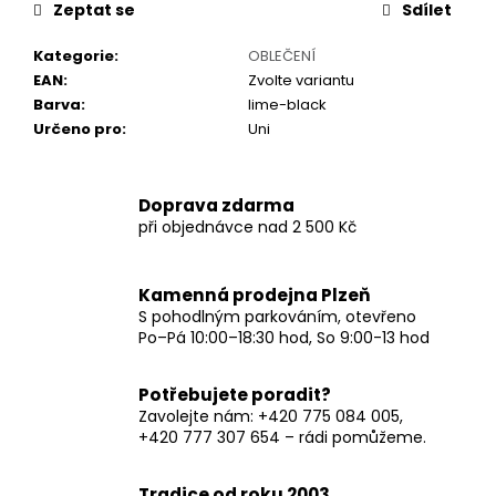
č
Zeptat se
Sdílet
u
j
Kategorie
:
OBLEČENÍ
e
EAN
:
Zvolte variantu
m
Barva
:
lime-black
e
Určeno pro
:
Uni
Doprava zdarma
při objednávce nad 2 500 Kč
Kamenná prodejna Plzeň
S pohodlným parkováním, otevřeno
Po–Pá 10:00–18:30 hod, So 9:00-13 hod
Potřebujete poradit?
Zavolejte nám: +420 775 084 005,
+420 777 307 654 – rádi pomůžeme.
Tradice od roku 2003