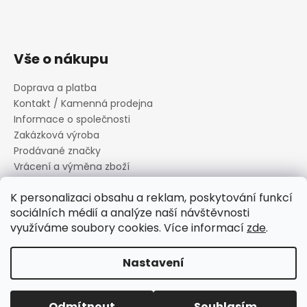
Vše o nákupu
Doprava a platba
Kontakt / Kamenná prodejna
Informace o společnosti
Zakázková výroba
Prodávané značky
Vrácení a výměna zboží
Zásady zpracování osobních údajů
K personalizaci obsahu a reklam, poskytování funkcí
Informace o souborech cookies
sociálních médií a analýze naší návštěvnosti
Reklamační řád
využíváme soubory cookies. Více informací
zde
.
Obchodní podmínky
Nastavení
Vytvořil Shoptet
Copyright 2026
Canard s.r.o.
. Všechna práva vyhrazena.
Odmítnout
Souhlasím
Upravit nastavení cookies