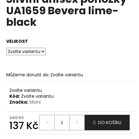
je
a
UA1659 Bevera lime-
0,0
z
j
black
5
í
hvězdiček.
t
?
VELIKOST
HLEDAT
Můžeme doručit do:
Zvolte variantu
Zvolte variantu
Kód:
Zvolte variantu
D
Značka:
Silvini
o
p
249 Kč
o
137 Kč
DO KOŠÍKU
r
u
Měrná
cena: