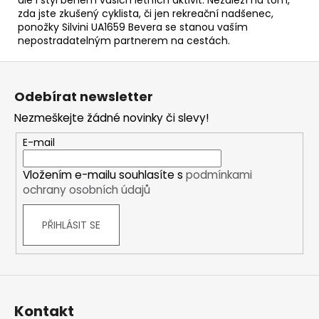
zda jste zkušený cyklista, či jen rekreační nadšenec,
ponožky Silvini UA1659 Bevera se stanou vaším
nepostradatelným partnerem na cestách.
Z
á
Odebírat newsletter
p
Nezmeškejte žádné novinky či slevy!
a
t
E-mail
í
Vložením e-mailu souhlasíte s
podmínkami
ochrany osobních údajů
PŘIHLÁSIT SE
Kontakt