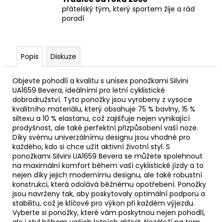
přátelský tým, který sportem žije a rád
poradí
Popis
Diskuze
Objevte pohodlí a kvalitu s unisex ponožkami Silvini
UA1659 Bevera, ideálními pro letní cyklistické
dobrodružství. Tyto ponožky jsou vyrobeny z vysoce
kvalitního materiálu, který obsahuje 75 % bavlny, 15 %
siltexu a 10 % elastanu, což zajišťuje nejen vynikající
prodyšnost, ale také perfektní přizpůsobení vaší noze.
Díky svému univerzálnímu designu jsou vhodné pro
každého, kdo si chce užít aktivní životní styl. S
ponožkami Silvini UA1659 Bevera se můžete spolehnout
na maximální komfort během vaší cyklistické jízdy a to
nejen díky jejich modernímu designu, ale také robustní
konstrukci, která odolává běžnému opotřebení. Ponožky
jsou navrženy tak, aby poskytovaly optimální podporu a
stabilitu, což je klíčové pro výkon při každém výjezdu.
Vyberte si ponožky, které vám poskytnou nejen pohodlí,
ale i styl během vašich letních aktivit. Nezáleží na tom,