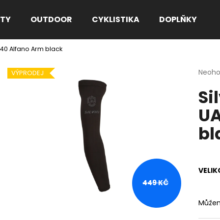
TY
OUTDOOR
CYKLISTIKA
DOPLŇKY
040 Alfano Arm black
Co potřebujete najít?
Průmě
Neoh
VÝPRODEJ
hodno
Si
produ
HLEDAT
je
UA
0,0
z
bl
5
Doporučujeme
hvězdi
VELIK
449 KČ
Můžem