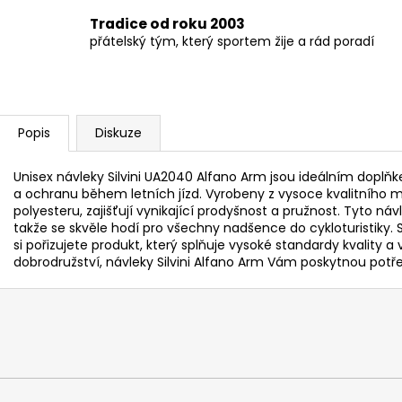
Tradice od roku 2003
přátelský tým, který sportem žije a rád poradí
Popis
Diskuze
Unisex návleky Silvini UA2040 Alfano Arm jsou ideálním doplňke
a ochranu během letních jízd. Vyrobeny z vysoce kvalitního m
polyesteru, zajišťují vynikající prodyšnost a pružnost. Tyto náv
takže se skvěle hodí pro všechny nadšence do cykloturistiky.
si pořizujete produkt, který splňuje vysoké standardy kvality a
dobrodružství, návleky Silvini Alfano Arm Vám poskytnou potř