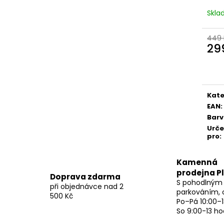
Skl
449 
29
Měr
cena
Kate
EAN
:
Bar
Urč
pro
:
Kamenná
prodejna P
Doprava zdarma
S pohodlným
při objednávce nad 2
parkováním, 
500 Kč
Po–Pá 10:00–1
So 9:00-13 ho