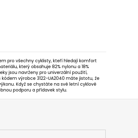
m pro všechny cyklisty, kteří hledají komfort
ateriálu, který obsahuje 82% nylonu a 18%
leky jsou navrženy pro univerzální použití,
 S kódem výrobce 3122-UA2040 máte jistotu, že
 výkonu. Když se chystáte na své letní cyklové
ebnou podporu a přídavek stylu.