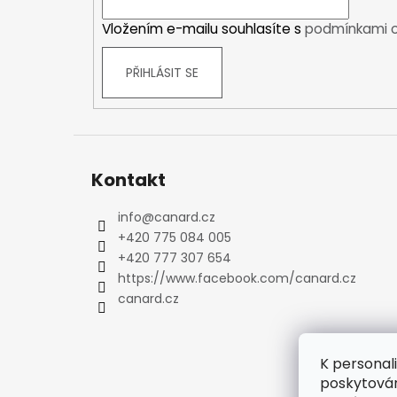
í
Kraťasy
Vložením e-mailu souhlasíte s
podmínkami o
Trika a košile
Šaty, sukně
PŘIHLÁSIT SE
Mikiny
Vesty
Ponožky
Zimní ponožky
Outdoorové ponožky
Kontakt
Sportovní ponožky
info
@
canard.cz
Kompresní ponožky
+420 775 084 005
Čepice, čelenky
+420 777 307 654
Rukavice
https://www.facebook.com/canard.cz
Plavky
canard.cz
Ostatní
DĚTSKÉ
Bundy
K personal
Zimní bundy
poskytován