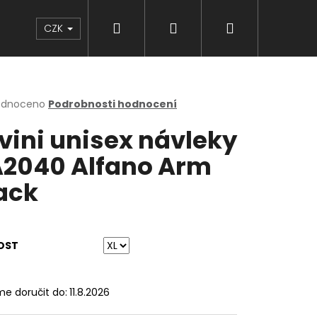
Hledat
Přihlášení
Nákupní
Značky
CZK
košík
rné
odnoceno
Podrobnosti hodnocení
cení
lvini unisex návleky
ktu
2040 Alfano Arm
ack
ček.
OST
e doručit do:
11.8.2026