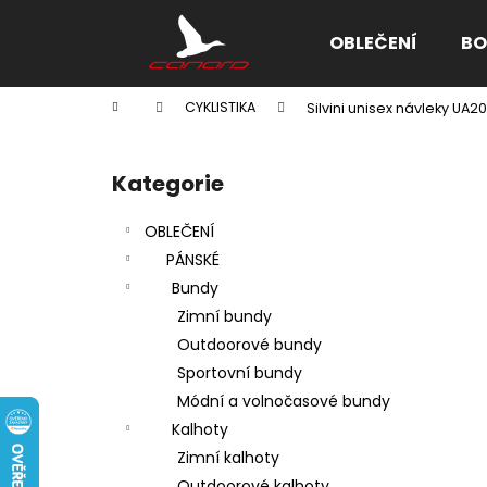
K
Přejít
na
o
OBLEČENÍ
BO
obsah
Zpět
Zpět
š
do
do
í
Domů
CYKLISTIKA
Silvini unisex návleky UA2
k
obchodu
obchodu
P
o
Kategorie
Přeskočit
s
kategorie
t
OBLEČENÍ
r
PÁNSKÉ
a
Bundy
n
Zimní bundy
n
Outdoorové bundy
í
Sportovní bundy
p
Módní a volnočasové bundy
a
Kalhoty
n
Zimní kalhoty
e
Outdoorové kalhoty