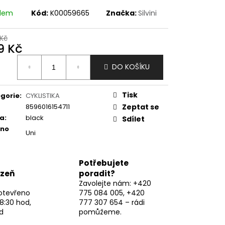
adem
Kód:
K00059665
Značka:
Silvini
Kč
9 Kč
ná
DO KOŠÍKU
:
Tisk
gorie
:
CYKLISTIKA
8596016154711
Zeptat se
va
:
black
Sdílet
eno
Uni
Potřebujete
lzeň
poradit?
Zavolejte nám: +420
otevřeno
775 084 005, +420
8:30 hod,
777 307 654 – rádi
d
pomůžeme.