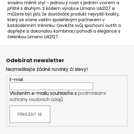
snadno měnit styl – jednou ji nosit s jedním vzorem a
příště s druhým. S kódem výrobce Limano UA2127 si
můžete být jisti, že dostáváte produkt nejvyšší kvality,
který se stane vaším spolehlivým partnerem v
každodenním tréninku. Osvěžte svůj sportovní outfit a
dopřejte si dokonalou kombinaci pohodlí a elegance s
čelenkou Limano UA2127.
Z
á
Odebírat newsletter
p
Nezmeškejte žádné novinky či slevy!
a
t
E-mail
í
Vložením e-mailu souhlasíte s
podmínkami
ochrany osobních údajů
PŘIHLÁSIT SE