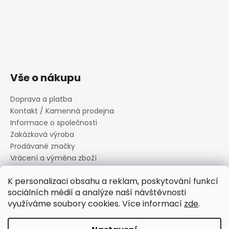
Vše o nákupu
Doprava a platba
Kontakt / Kamenná prodejna
Informace o společnosti
Zakázková výroba
Prodávané značky
Vrácení a výměna zboží
Zásady zpracování osobních údajů
K personalizaci obsahu a reklam, poskytování funkcí
Informace o souborech cookies
sociálních médií a analýze naší návštěvnosti
Reklamační řád
využíváme soubory cookies. Více informací
zde
.
Obchodní podmínky