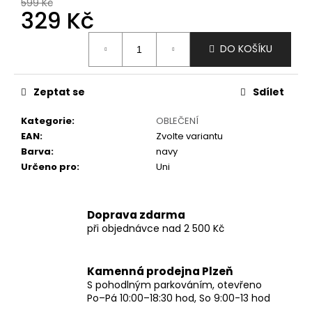
č
599 Kč
329 Kč
u
j
Měrná
e
DO KOŠÍKU
cena:
m
e
Zeptat se
Sdílet
Kategorie
:
OBLEČENÍ
EAN
:
Zvolte variantu
Barva
:
navy
Určeno pro
:
Uni
Doprava zdarma
při objednávce nad 2 500 Kč
Kamenná prodejna Plzeň
S pohodlným parkováním, otevřeno
Po–Pá 10:00–18:30 hod, So 9:00-13 hod