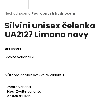
a
j
Průměrné
Neohodnoceno
Podrobnosti hodnocení
í
hodnocení
Silvini unisex čelenka
produktu
t
je
?
UA2127 Limano navy
0,0
z
5
hvězdiček.
VELIKOST
HLEDAT
Můžeme doručit do:
Zvolte variantu
D
o
p
Zvolte variantu
o
Kód:
Zvolte variantu
Značka:
Silvini
r
u