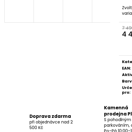
Zvol
vari
7 49
4 
Měr
cena
Kate
EAN
:
Akti
Bar
Urč
pro
:
Kamenná
prodejna P
Doprava zdarma
S pohodlným
při objednávce nad 2
parkováním, 
500 Kč
Po–Pá 10:00–1