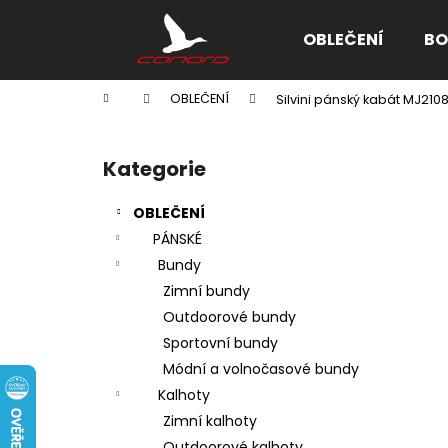
K
Přejít
na
o
OBLEČENÍ
BO
obsah
Zpět
Zpět
š
do
do
í
Domů
OBLEČENÍ
Silvini pánský kabát MJ210
k
obchodu
obchodu
P
o
Kategorie
Přeskočit
s
kategorie
t
OBLEČENÍ
r
PÁNSKÉ
a
Bundy
n
Zimní bundy
n
Outdoorové bundy
í
Sportovní bundy
p
Módní a volnočasové bundy
a
Kalhoty
n
Zimní kalhoty
e
Outdoorové kalhoty