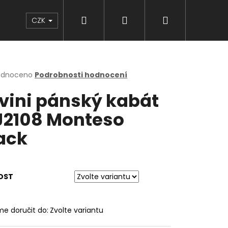
Hledat
Přihlášení
Nákupní
Značky
CZK
košík
rné
odnoceno
Podrobnosti hodnocení
cení
lvini pánský kabát
ktu
2108 Monteso
ack
ček.
OST
e doručit do:
Zvolte variantu