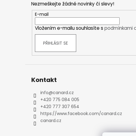
Nezmeškejte žádné novinky či slevy!
Kraťasy
a
Trika a košile
t
E-mail
Šaty, sukně
í
Mikiny
Vložením e-mailu souhlasíte s
podmínkami o
Vesty
PŘIHLÁSIT SE
Ponožky
Zimní ponožky
Outdoorové ponožky
Sportovní ponožky
Kompresní ponožky
Kontakt
Čepice, čelenky
Rukavice
info
@
canard.cz
Plavky
+420 775 084 005
+420 777 307 654
Ostatní
https://www.facebook.com/canard.cz
DĚTSKÉ
canard.cz
Bundy
Zimní bundy