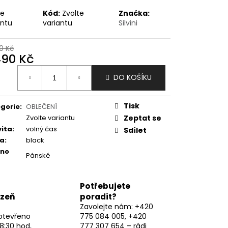
te
Kód:
Zvolte
Značka:
antu
variantu
Silvini
0 Kč
490 Kč
ná
DO KOŠÍKU
:
Tisk
gorie
:
OBLEČENÍ
Zvolte variantu
Zeptat se
vita
:
volný čas
Sdílet
va
:
black
eno
Pánské
Potřebujete
lzeň
poradit?
Zavolejte nám: +420
otevřeno
775 084 005, +420
8:30 hod,
777 307 654 – rádi