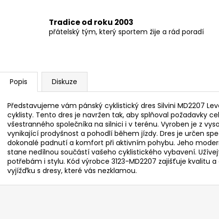
Tradice od roku 2003
přátelský tým, který sportem žije a rád poradí
Popis
Diskuze
Představujeme vám pánský cyklistický dres Silvini MD2207 Lev
cyklisty. Tento dres je navržen tak, aby splňoval požadavky cel
všestranného společníka na silnici i v terénu. Vyroben je z vyso
vynikající prodyšnost a pohodlí během jízdy. Dres je určen sp
dokonalé padnutí a komfort při aktivním pohybu. Jeho moderní
stane nedílnou součástí vašeho cyklistického vybavení. Užívejte
potřebám i stylu. Kód výrobce 3123-MD2207 zajišťuje kvalitu a 
vyjížďku s dresy, které vás nezklamou.