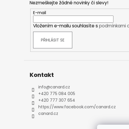
Nezmeškejte žádné novinky či slevy!
Kraťasy
a
Trika a košile
t
E-mail
Šaty, sukně
í
Vložením e-mailu souhlasíte s
podmínkami o
Mikiny
Vesty
PŘIHLÁSIT SE
Ponožky
Zimní ponožky
Outdoorové ponožky
Sportovní ponožky
Kompresní ponožky
Kontakt
Čepice, čelenky
Rukavice
info
@
canard.cz
+420 775 084 005
Plavky
+420 777 307 654
Ostatní
https://www.facebook.com/canard.cz
DĚTSKÉ
canard.cz
Bundy
Zimní bundy