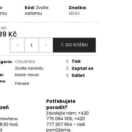
te
Kód:
Zvolte
Značka:
antu
variantu
Silvini
9 Kč
239 Kč
ná
DO KOŠÍKU
:
Tisk
gorie
:
CYKLISTIKA
Zvolte variantu
Zeptat se
va
:
black-cloud
Sdílet
eno
Pánské
Potřebujete
lzeň
poradit?
Zavolejte nám: +420
otevřeno
775 084 005, +420
8:30 hod,
777 307 654 – rádi
d
pomůžeme.