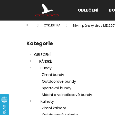
K
Přejít
na
o
OBLEČENÍ
BO
obsah
Zpět
Zpět
š
do
do
í
Domů
CYKLISTIKA
Silvini pánský dres MD22
k
obchodu
obchodu
P
o
Kategorie
Přeskočit
s
kategorie
t
OBLEČENÍ
r
PÁNSKÉ
a
Bundy
n
Zimní bundy
n
Outdoorové bundy
í
Sportovní bundy
p
Módní a volnočasové bundy
a
Kalhoty
n
Zimní kalhoty
e
Outdoorové kalhoty