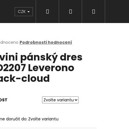
Hledat
Přihlášení
Nákupní
Značky
CZK
košík
rné
odnoceno
Podrobnosti hodnocení
cení
lvini pánský dres
ktu
2207 Leverono
ack-cloud
ček.
OST
e doručit do:
Zvolte variantu