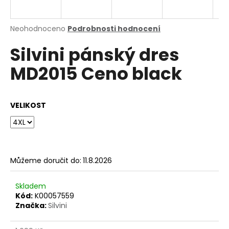
a
j
Průměrné
Neohodnoceno
Podrobnosti hodnocení
í
hodnocení
Silvini pánský dres
produktu
t
je
?
MD2015 Ceno black
0,0
z
5
hvězdiček.
VELIKOST
HLEDAT
Můžeme doručit do:
11.8.2026
D
o
p
Skladem
o
Kód:
K00057559
Značka:
Silvini
r
u