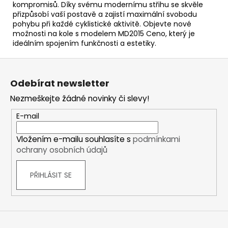
kompromisů. Díky svému modernímu střihu se skvěle
přizpůsobí vaší postavě a zajistí maximální svobodu
pohybu při každé cyklistické aktivitě. Objevte nové
možnosti na kole s modelem MD2015 Ceno, který je
ideálním spojením funkčnosti a estetiky.
Z
á
Odebírat newsletter
p
Nezmeškejte žádné novinky či slevy!
a
t
E-mail
í
Vložením e-mailu souhlasíte s
podmínkami
ochrany osobních údajů
PŘIHLÁSIT SE