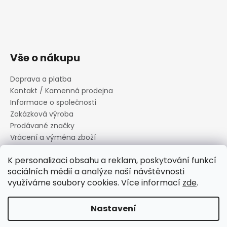
Vše o nákupu
Doprava a platba
Kontakt / Kamenná prodejna
Informace o společnosti
Zakázková výroba
Prodávané značky
Vrácení a výměna zboží
Zásady zpracování osobních údajů
K personalizaci obsahu a reklam, poskytování funkcí
Informace o souborech cookies
sociálních médií a analýze naší návštěvnosti
Reklamační řád
využíváme soubory cookies. Více informací
zde
.
Obchodní podmínky
Nastavení
Vytvořil Shoptet