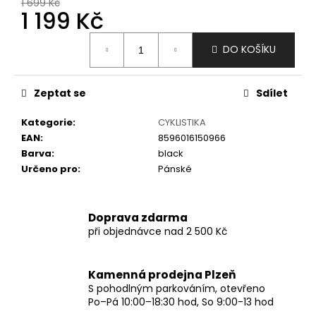
č
1 699 Kč
1 199 Kč
u
j
Měrná
e
DO KOŠÍKU
cena:
m
e
Zeptat se
Sdílet
Kategorie
:
CYKLISTIKA
EAN
:
8596016150966
Barva
:
black
Určeno pro
:
Pánské
Doprava zdarma
při objednávce nad 2 500 Kč
Kamenná prodejna Plzeň
S pohodlným parkováním, otevřeno
Po–Pá 10:00–18:30 hod, So 9:00-13 hod