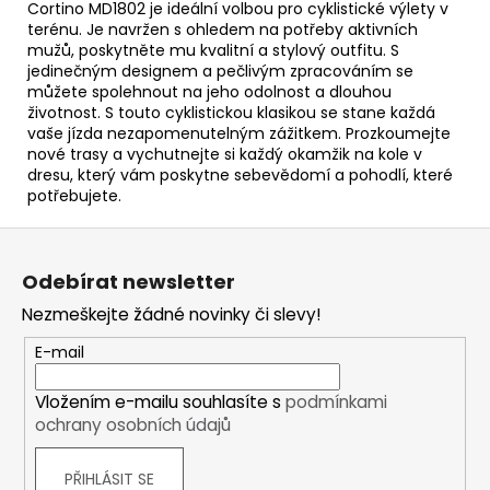
Cortino MD1802 je ideální volbou pro cyklistické výlety v
terénu. Je navržen s ohledem na potřeby aktivních
mužů, poskytněte mu kvalitní a stylový outfitu. S
jedinečným designem a pečlivým zpracováním se
můžete spolehnout na jeho odolnost a dlouhou
životnost. S touto cyklistickou klasikou se stane každá
vaše jízda nezapomenutelným zážitkem. Prozkoumejte
nové trasy a vychutnejte si každý okamžik na kole v
dresu, který vám poskytne sebevědomí a pohodlí, které
potřebujete.
Z
á
Odebírat newsletter
p
Nezmeškejte žádné novinky či slevy!
a
t
E-mail
í
Vložením e-mailu souhlasíte s
podmínkami
ochrany osobních údajů
PŘIHLÁSIT SE