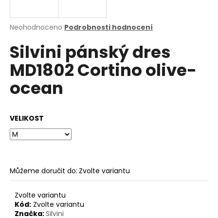
a
j
Průměrné
Neohodnoceno
Podrobnosti hodnocení
í
hodnocení
Silvini pánský dres
produktu
t
je
?
MD1802 Cortino olive-
0,0
z
ocean
5
hvězdiček.
HLEDAT
VELIKOST
D
o
Můžeme doručit do:
Zvolte variantu
p
o
Zvolte variantu
r
Kód:
Zvolte variantu
u
Značka:
Silvini