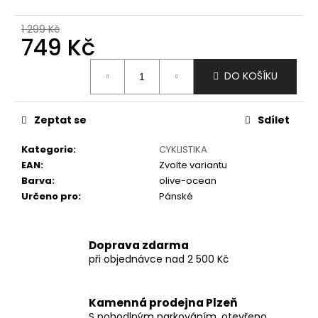
č
u
1 299 Kč
j
749 Kč
e
m
Měrná
DO KOŠÍKU
e
cena:
Zeptat se
Sdílet
Kategorie
:
CYKLISTIKA
EAN
:
Zvolte variantu
Barva
:
olive-ocean
Určeno pro
:
Pánské
Doprava zdarma
při objednávce nad 2 500 Kč
Kamenná prodejna Plzeň
S pohodlným parkováním, otevřeno