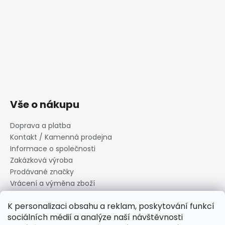
Vše o nákupu
Doprava a platba
Kontakt / Kamenná prodejna
Informace o společnosti
Zakázková výroba
Prodávané značky
Vrácení a výměna zboží
Zásady zpracování osobních údajů
K personalizaci obsahu a reklam, poskytování funkcí
Informace o souborech cookies
sociálních médií a analýze naší návštěvnosti
Reklamační řád