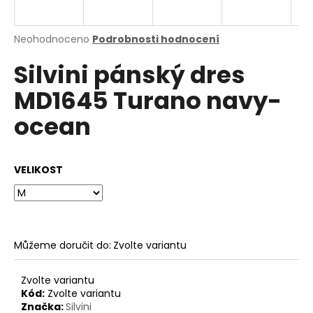
a
j
Průměrné
Neohodnoceno
Podrobnosti hodnocení
í
hodnocení
Silvini pánský dres
produktu
t
je
?
MD1645 Turano navy-
0,0
z
ocean
5
hvězdiček.
HLEDAT
VELIKOST
D
o
Můžeme doručit do:
Zvolte variantu
p
o
Zvolte variantu
r
Kód:
Zvolte variantu
u
Značka:
Silvini