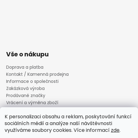
Vše o nákupu
Doprava a platba
Kontakt / Kamenná prodejna
Informace o společnosti
Zakázková výroba
Prodávané značky
Vrácení a výměna zboží
Zásady zpracování osobních údajů
K personalizaci obsahu a reklam, poskytování funkcí
Informace o souborech cookies
sociálních médií a analýze naší návštěvnosti
Reklamační řád
využíváme soubory cookies. Více informací
zde
.
Obchodní podmínky