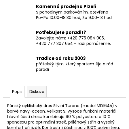
Kamenná prodejna Plzeň
S pohodlným parkováním, otevřeno
Po–Pá 10:00–18:30 hod, So 9:00-13 hod
Potřebujete poradit?
Zavolejte nám: +420 775 084 005,
+420 777 307 654 – rádi pomůžeme.
Tradice od roku 2003
přátelský tým, který sportem žije a rád
poradí
Popis
Diskuze
Pánský cyklistický dres Silvini Turano (model MD1645) v
barvě navy-ocean, velikost S. Vysoce funkční materiál
hlavní části dresu kombinuje 90 % polyesteru a 10 %
spandexu pro optimální streč, přiléhavý střih a vysoký
komfort při jízdě. Kontrastní části jsou z 100% polyesteru,