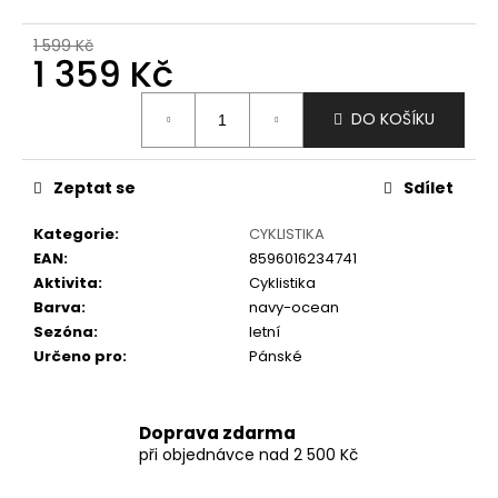
č
u
1 599 Kč
j
1 359 Kč
e
m
Měrná
DO KOŠÍKU
e
cena:
Zeptat se
Sdílet
Kategorie
:
CYKLISTIKA
EAN
:
8596016234741
Aktivita
:
Cyklistika
Barva
:
navy-ocean
Sezóna
:
letní
Určeno pro
:
Pánské
Doprava zdarma
při objednávce nad 2 500 Kč