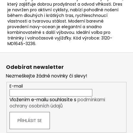
který zajišťuje dobrou prodyšnost a odvod vlhkosti. Dres
je navržen pro aktivní cyklisty, nabízí pohodlné nošení
během dlouhých i krátkých tras, rychleschnoucí
vlastnosti a tvarovou stálost. Moderní barevné
provedení navy-ocean je elegantní a snadno
kombinovatelné s další výbavou. Ideální volba pro
tréninky i volnočasové vyjížďky. Kód výrobce: 3120-
MD1645-3236.
Z
á
Odebírat newsletter
p
Nezmeškejte žádné novinky či slevy!
a
t
E-mail
í
Vložením e-mailu souhlasíte s
podmínkami
ochrany osobních údajů
PŘIHLÁSIT SE